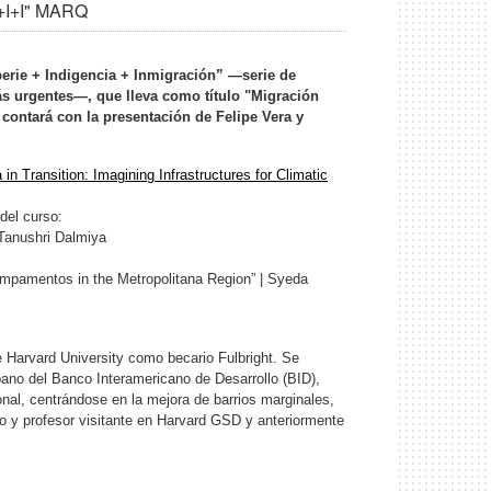
"I+I+I" MARQ
perie + Indigencia + Inmigración” —serie de
ás urgentes—, que lleva como título
"Migración
y contará con la presentación de Felipe Vera y
 in Transition: Imagining Infrastructures for Climatic
del curso:
 Tanushri Dalmiya
ampamentos in the Metropolitana Region” | Syeda
e Harvard University como becario Fulbright. Se
bano del Banco Interamericano de Desarrollo (BID),
onal, centrándose en la mejora de barrios marginales,
ado y profesor visitante en Harvard GSD y anteriormente