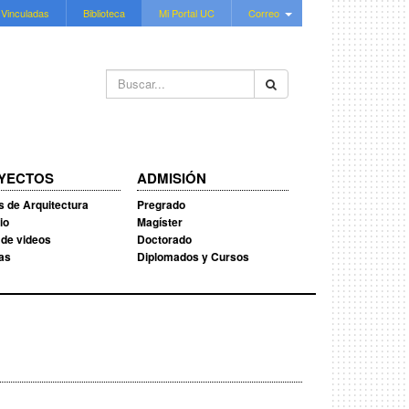
 Vinculadas
Biblioteca
Mi Portal UC
Correo
Buscar...
YECTOS
ADMISIÓN
s de Arquitectura
Pregrado
io
Magíster
 de videos
Doctorado
ias
Diplomados y Cursos