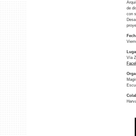
Arqui
de di
con s
Desar
proye
Fech
Viern
Luga
Vía 
Face
Orga
Magis
Escue
Cola
Harva