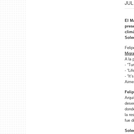
JUL 
El M
pres
clim
Sole
Felip
Migra
A la 
- “Tu
- “Li
- “It
Aime
Feli
Arqui
desem
donde
la re
fue d
Sole