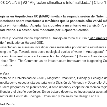
08 ONLINE | #2 “Migración climática e informalidad...” | Ciclo 
agíster en Arquitectura UC (MARQ) invita a la segunda sesión de “Intem
entaciones sobre reacciones a temáticas que la pandemia sólo volvió m
ática e informalidad: Adaptar las ciudades a un entorno en transición"
, 
dad Patiño. La sesión será moderada por Alejandra Celedón.
e Vera y Soledad Patiño expondrán su trabajo en torno al curso “
Latin America
tion
” realizado en Harvard GSD.
presentación se sumarán investigaciones realizadas por distintos estudiantes 
rning the Tap. Towards new socio-ecological cycles of water in Antofagasta” |
feLines. A minimal significant intervention for Valparaíso” | Rolando Giroodengo
’s about Time. The Commons as an infrastructure framework for burgeoning C
n Fatima
pe Vera
tecto de la Universidad de Chile y Magíster Urbanismo, Paisaje y Ecología d
peña como especialista sectorial en la División de Vivienda y Desarrollo Ur
 lidera programas de planificación, diseño urbano y cooperación técnica regi
siliencia y el diseño ecológico. En su trabajo docente, es investigador asoci
irector del Centro de Ecología, Urbanismo y Paisajes dle Design Lab UAI.
dad Patiño