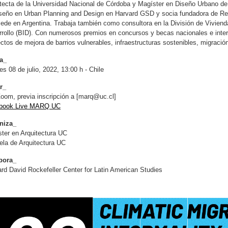
tecta de la Universidad Nacional de Córdoba y Magíster en Diseño Urbano de 
seño en Urban Planning and Design en Harvard GSD y socia fundadora de Regi
ede en Argentina. Trabaja también como consultora en la División de Viviend
rollo (BID). Con numerosos premios en concursos y becas nacionales e intern
ctos de mejora de barrios vulnerables, infraestructuras sostenibles, migraci
a_
es 08 de julio, 2022, 13:00 h - Chile
r_
Zoom,
previa inscripción a [
marq@uc.cl
]
book Live MARQ UC
niza_
ter en Arquitectura UC
la de Arquitectura UC
bora_
rd David Rockefeller Center for Latin American Studies