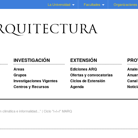
La Universidad
Facultades
Organizaciones
RQUITECTURA
INVESTIGACIÓN
EXTENSIÓN
PRO
Areas
Ediciones ARQ
Anale
Grupos
Ofertas y convocatorias
Anuar
Investigaciones Vigentes
Ciclos de Extensión
Canal
Centros y Recursos
Agenda
Notic
climática e informalidad...” | Ciclo "I+I+I" MARQ