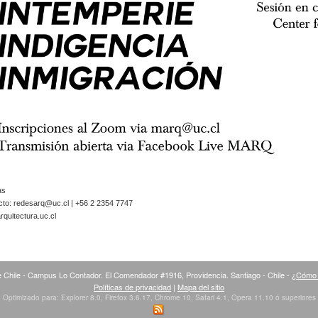
as
cto:
redesarq@uc.cl
| +56 2 2354 7747
quitectura.uc.cl
 Chile - Campus Lo Contador. El Comendador #1916, Providencia. Santiago - Chile -
¿Cómo 
Políticas de privacidad
|
Mapa del sitio
Optimizado para: Explorer 8.0, Firefox 3.6.17, Chrome 10, Safari 4.1, Opera 11.10 ó superiores