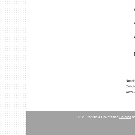
Notici
Conta
www.ar
2012 - Pontificia Universidad
Católica
de