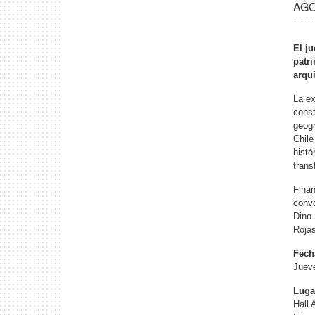
AGO 
El ju
patr
arqu
La ex
const
geogr
Chile
histó
trans
Finan
convo
Dino 
Roja
Fech
Jueve
Luga
Hall