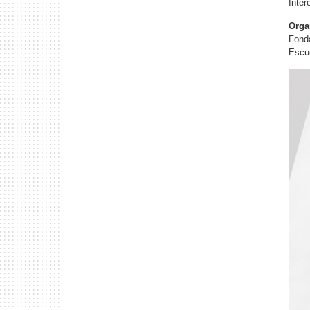
Inter
Orga
Fonda
Escue