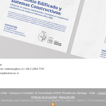
as
cto:
redesarq@uc.cl
| +56 2 2354 7747
quitectura.uc.cl
 Chile - Campus Lo Contador. El Comendador #1916, Providencia. Santiago - Chile -
¿Cómo 
Políticas de privacidad
|
Mapa del sitio
Optimizado para: Explorer 8.0, Firefox 3.6.17, Chrome 10, Safari 4.1, Opera 11.10 ó superiores