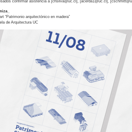
esados confirmar asistencia a [
chsilva@uc.cl
], [
acerda1@uc.cl
], [
cschmitt@u
niza_
rt “Patrimonio arquitectónico en madera”
la de Arquitectura UC