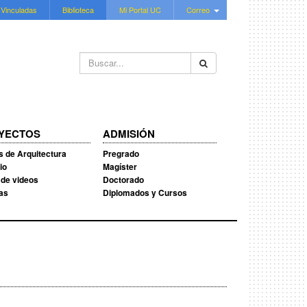
 Vinculadas
Biblioteca
Mi Portal UC
Correo
Buscar...
YECTOS
ADMISIÓN
s de Arquitectura
Pregrado
io
Magíster
 de videos
Doctorado
ias
Diplomados y Cursos