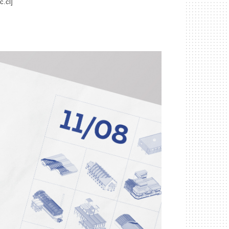
c.cl
]