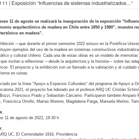
11 | Exposición “Influencias de sistemas industrializados…”
eves 11 de agosto se realizará la inauguración de la exposición “Influen
imonio arquitectónico de madera en Chile entre 1850 y 1980”, muestra re
itectónico en madera”.
hibición —que durante el primer semestre 2022 estuvo en la Pontificia Univ
ituyen ejemplos del uso de la madera en sistemas constructivos industrializa
áfico y cultural chileno. Cada una de estas obras es un modelo de memorias 
 que invitan a reflexionar —desde la arquitectura y la historia— sobre las ad
ricos. El proyecto y la exhibición son un llamado a la valoración y al cuidado 
forme en ruinas.
ciado por la línea "Apoyo a Espacios Culturales" del programa de Apoyo a Or
catoria 2021, el proyecto fue liderado por el profesor ARQ UC Cristián Schm
Bozzi, Francisco Prado y Sebastián Cárcamo. Participaron también Amparo M
s, Francisca Orroño, Matías Moreno, Magdalena Parga, Manuela Merino, Tama
a_
s 11 de agosto de 2022, 18:30 h
r_
 ARQ UC, El Comendador 1916, Providencia