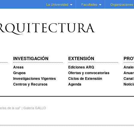
La Universidad
Facultades
Organizaciones
RQUITECTURA
INVESTIGACIÓN
EXTENSIÓN
PRO
Areas
Ediciones ARQ
Anale
Grupos
Ofertas y convocatorias
Anuar
Investigaciones Vigentes
Ciclos de Extensión
Canal
Centros y Recursos
Agenda
Notic
arios de la sal” | Galería GALLO