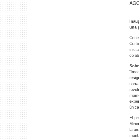
AGO 
Inau
una 
Centr
Corté
inici
colab
Sobr
“Imag
resig
narra
revol
momen
exper
única
El pr
Miner
la pr
monta