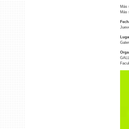
Más s
Más s
Fech
Jueve
Luga
Gale
Orga
GALL
Facul