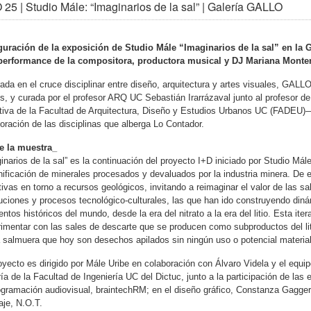
25 | Studio Mále: “Imaginarios de la sal” | Galería GALLO
guración de la exposición de Studio Mále “Imaginarios de la sal” en la 
performance de la compositora, productora musical y DJ Mariana Monte
ada en el cruce disciplinar entre diseño, arquitectura y artes visuales, GAL
s, y curada por el profesor ARQ UC Sebastián Irarrázaval junto al profesor d
ativa de la Facultad de Arquitectura, Diseño y Estudios Urbanos UC (FADEU)—
oración de las disciplinas que alberga Lo Contador.
e la muestra_
inarios de la sal” es la continuación del proyecto I+D iniciado por Studio Má
nificación de minerales procesados y devaluados por la industria minera. De 
tivas en torno a recursos geológicos, invitando a reimaginar el valor de las 
uciones y procesos tecnológico-culturales, las que han ido construyendo dinám
tos históricos del mundo, desde la era del nitrato a la era del litio. Esta i
imentar con las sales de descarte que se producen como subproductos del lit
 salmuera que hoy son desechos apilados sin ningún uso o potencial material
oyecto es dirigido por Mále Uribe en colaboración con Álvaro Videla y el equi
ía de la Facultad de Ingeniería UC del Dictuc, junto a la participación de l
ogramación audiovisual, braintechRM; en el diseño gráfico, Constanza Gagger
je, N.O.T.