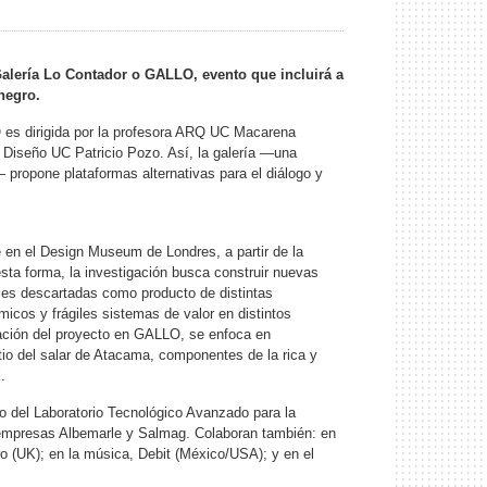
Galería Lo Contador o GALLO, evento que incluirá a
negro.
LO es dirigida por la profesora ARQ UC Macarena
e Diseño UC Patricio Pozo. Así, la galería —una
 propone plataformas alternativas para el diálogo y
le en el Design Museum de Londres, a partir de la
esta forma, la investigación busca construir nuevas
sales descartadas como producto de distintas
icos y frágiles sistemas de valor en distintos
teración del proyecto en GALLO, se enfoca en
io del salar de Atacama, componentes de la rica y
.
po del Laboratorio Tecnológico Avanzado para la
as empresas Albemarle y Salmag. Colaboran también: en
o (UK); en la música, Debit (México/USA); y en el