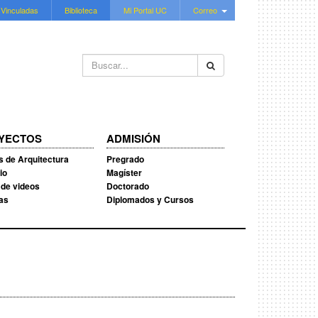
 Vinculadas
Biblioteca
Mi Portal UC
Correo
Buscar...
YECTOS
ADMISIÓN
s de Arquitectura
Pregrado
io
Magíster
 de videos
Doctorado
ias
Diplomados y Cursos