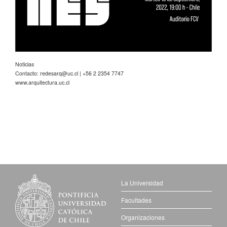
Noticias
Contacto:
redesarq@uc.cl
| +56 2 2354 7747
www.arquitectura.uc.cl
La Universidad
Facultades
Organizaciones