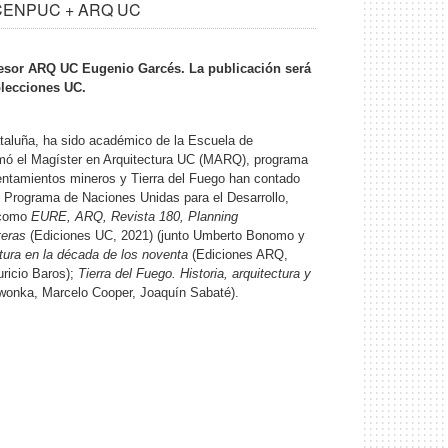
U + CENPUC + ARQ UC
fesor ARQ UC Eugenio Garcés. La publicación será
olecciones UC.
Cataluña, ha sido académico de la Escuela de
rmó el Magíster en Arquitectura UC (MARQ), programa
sentamientos mineros y Tierra del Fuego han contado
 Programa de Naciones Unidas para el Desarrollo,
s como
EURE, ARQ, Revista 180, Planning
teras
(Ediciones UC, 2021) (junto Umberto Bonomo y
ctura en la década de los noventa
(Ediciones ARQ,
ricio Baros);
Tierra del Fuego. Historia, arquitectura y
iwonka, Marcelo Cooper, Joaquín Sabaté).