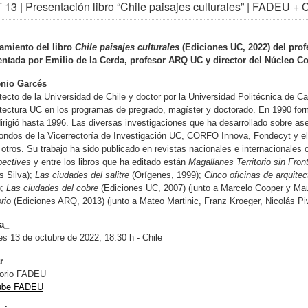
13 | Presentación libro “Chile paisajes culturales” | FADE
amiento del libro
Chile paisajes culturales
(Ediciones UC, 2022) del pro
entada por Emilio de la Cerda, profesor ARQ UC y director del Núcleo C
nio Garcés
tecto de la Universidad de Chile y doctor por la Universidad Politécnica de 
tectura UC en los programas de pregrado, magíster y doctorado. En 1990 fo
irigió hasta 1996. Las diversas investigaciones que ha desarrollado sobre a
ondos de la Vicerrectoría de Investigación UC, CORFO Innova, Fondecyt y el
 otros. Su trabajo ha sido publicado en revistas nacionales e internacionale
pectives
y entre los libros que ha editado están
Magallanes Territorio sin Fron
s Silva);
Las ciudades del salitre
(Orígenes, 1999);
Cinco oficinas de arquite
);
Las ciudades del cobre
(Ediciones UC, 2007) (junto a Marcelo Cooper y Mau
orio
(Ediciones ARQ, 2013) (junto a Mateo Martinic, Franz Kroeger, Nicolás P
a_
s 13 de octubre de 2022, 18:30 h - Chile
r_
torio FADEU
ube FADEU