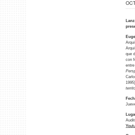
OCT 
Lanz
pres
Euge
Arqui
Arqui
que d
con f
entre
Pers
Carlo
1995
territ
Fech
Jueve
Luga
Audi
Yout