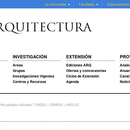
La Universidad
Facultades
Organizaciones
RQUITECTURA
INVESTIGACIÓN
EXTENSIÓN
PRO
Areas
Ediciones ARQ
Anale
Grupos
Ofertas y convocatorias
Anuar
Investigaciones Vigentes
Ciclos de Extensión
Canal
Centros y Recursos
Agenda
Notic
“Chile paisajes culturales” | FADEU + CENPUC + ARQ UC