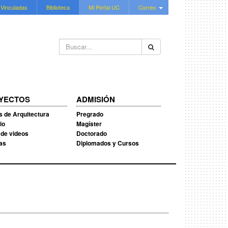
 Vinculadas
Biblioteca
Mi Portal UC
Correo
Buscar...
YECTOS
ADMISIÓN
s de Arquitectura
Pregrado
io
Magíster
 de videos
Doctorado
ias
Diplomados y Cursos