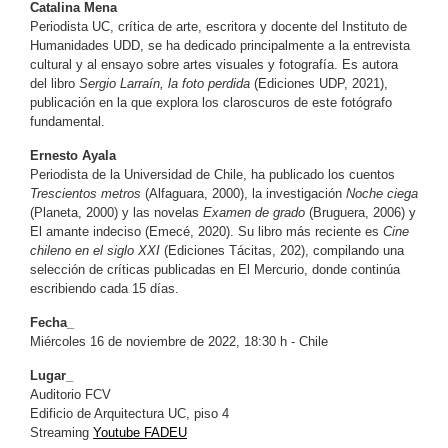
Catalina Mena
Periodista UC, crítica de arte, escritora y docente del Instituto de
Humanidades UDD, se ha dedicado principalmente a la entrevista
cultural y al ensayo sobre artes visuales y fotografía. Es autora
del libro
Sergio Larraín, la foto perdida
(Ediciones UDP, 2021),
publicación en la que explora los claroscuros de este fotógrafo
fundamental.
Ernesto Ayala
Periodista de la Universidad de Chile, ha publicado los cuentos
Trescientos metros
(Alfaguara, 2000), la investigación
Noche ciega
(Planeta, 2000) y las novelas
Examen de grado
(Bruguera, 2006) y
El amante indeciso (Emecé, 2020). Su libro más reciente es
Cine
chileno en el siglo XXI
(Ediciones Tácitas, 202), compilando una
selección de críticas publicadas en El Mercurio, donde continúa
escribiendo cada 15 días.
Fecha_
Miércoles 16 de noviembre de 2022, 18:30 h - Chile
Lugar_
Auditorio FCV
Edificio de Arquitectura UC, piso 4
Streaming
Youtube FADEU