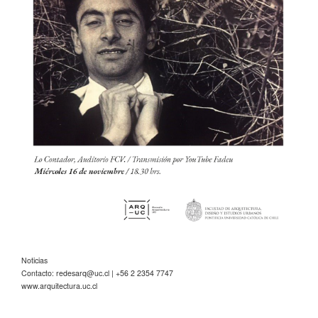
Noticias
Contacto:
redesarq@uc.cl
| +56 2 2354 7747
www.arquitectura.uc.cl