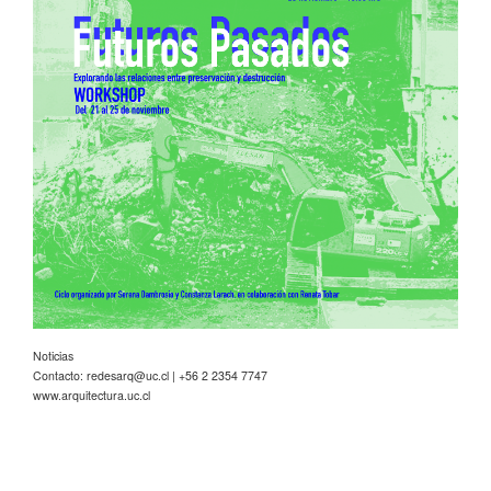
Noticias
Contacto:
redesarq@uc.cl
| +56 2 2354 7747
www.arquitectura.uc.cl