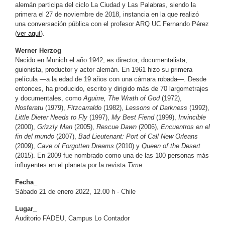
alemán participa del ciclo La Ciudad y Las Palabras, siendo la
primera el 27 de noviembre de 2018, instancia en la que realizó
una conversación pública con el profesor ARQ UC Fernando Pérez
(
ver aquí
).
Werner Herzog
Nacido en Munich el año 1942, es director, documentalista,
guionista, productor y actor alemán. En 1961 hizo su primera
película —a la edad de 19 años con una cámara robada—. Desde
entonces, ha producido, escrito y dirigido más de 70 largometrajes
y documentales, como
Aguirre, The Wrath of God
(1972),
Nosferatu
(1979),
Fitzcarraldo
(1982),
Lessons of Darkness
(1992),
Little Dieter Needs to Fly
(1997),
My Best Fiend
(1999),
Invincible
(2000),
Grizzly Man
(2005),
Rescue Dawn
(2006),
Encuentros en el
fin del mundo
(2007),
Bad Lieutenant: Port of Call New Orleans
(2009),
Cave of Forgotten Dreams
(2010) y
Queen of the Desert
(2015). En 2009 fue nombrado como una de las 100 personas más
influyentes en el planeta por la revista
Time
.
Fecha_
Sábado 21 de enero 2022, 12.00 h - Chile
Lugar_
Auditorio FADEU, Campus Lo Contador