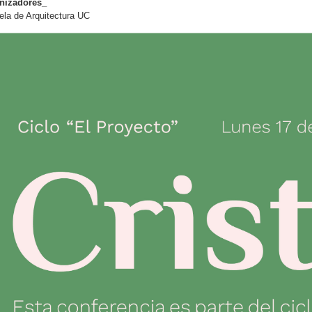
nizadores_
la de Arquitectura UC