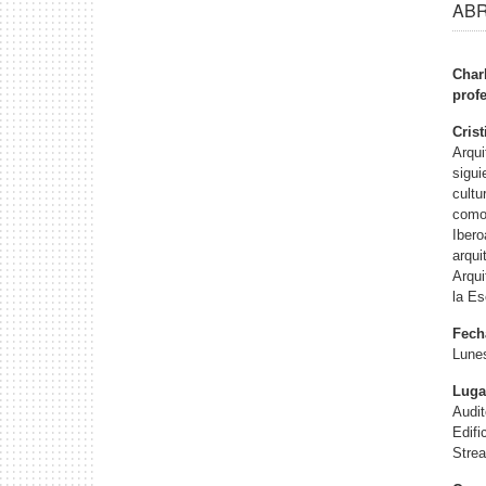
ABR 
Char
prof
Cris
Arqui
sigui
cultu
como 
Ibero
arqui
Arqui
la Es
Fech
Lunes
Luga
Audi
Edifi
Stre