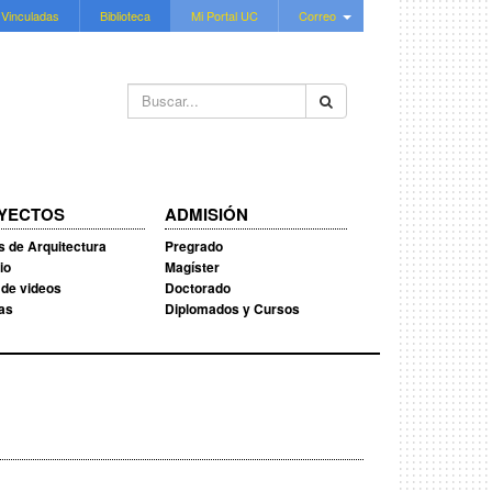
 Vinculadas
Biblioteca
Mi Portal UC
Correo
Buscar...
YECTOS
ADMISIÓN
s de Arquitectura
Pregrado
io
Magíster
 de videos
Doctorado
ias
Diplomados y Cursos