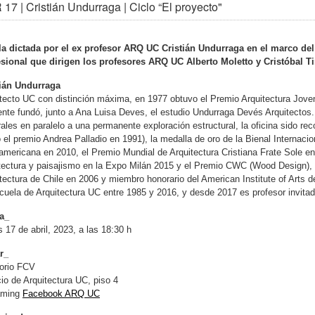
17 | Cristián Undurraga | Ciclo “El proyecto"
la dictada por el ex profesor ARQ UC Cristián Undurraga en el marco del 
esional que dirigen los profesores ARQ UC Alberto Moletto y Cristóbal Ti
tián Undurraga
tecto UC con distinción máxima, en 1977 obtuvo el Premio Arquitectura Joven 
ente fundó, junto a Ana Luisa Deves, el estudio Undurraga Devés Arquitecto
rales en paralelo a una permanente exploración estructural, la oficina sido r
el premio Andrea Palladio en 1991), la medalla de oro de la Bienal Internaci
americana en 2010, el Premio Mundial de Arquitectura Cristiana Frate Sole en 
tectura y paisajismo en la Expo Milán 2015 y el Premio CWC (Wood Design), 
tectura de Chile en 2006 y miembro honorario del American Institute of Arts d
cuela de Arquitectura UC entre 1985 y 2016, y desde 2017 es profesor invitad
a_
 17 de abril, 2023, a las 18:30 h
r_
torio FCV
cio de Arquitectura UC, piso 4
aming
Facebook ARQ UC