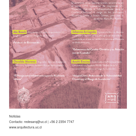
Noticias
Contacto:
redesarq@uc.cl
| +56 2 2354 7747
www.arquitectura.uc.cl