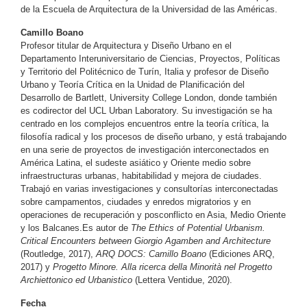
de la Escuela de Arquitectura de la Universidad de las Américas.
Camillo Boano
Profesor titular de Arquitectura y Diseño Urbano en el
Departamento Interuniversitario de Ciencias, Proyectos, Políticas
y Territorio del Politécnico de Turín, Italia y profesor de Diseño
Urbano y Teoría Crítica en la Unidad de Planificación del
Desarrollo de Bartlett, University College London, donde también
es codirector del UCL Urban Laboratory. Su investigación se ha
centrado en los complejos encuentros entre la teoría crítica, la
filosofía radical y los procesos de diseño urbano, y está trabajando
en una serie de proyectos de investigación interconectados en
América Latina, el sudeste asiático y Oriente medio sobre
infraestructuras urbanas, habitabilidad y mejora de ciudades.
Trabajó en varias investigaciones y consultorías interconectadas
sobre campamentos, ciudades y enredos migratorios y en
operaciones de recuperación y posconflicto en Asia, Medio Oriente
y los Balcanes.Es autor de
The Ethics of Potential Urbanism.
Critical Encounters between Giorgio Agamben and Architecture
(Routledge, 2017),
ARQ DOCS: Camillo Boano
(Ediciones ARQ,
2017) y
Progetto Minore. Alla ricerca della Minorità nel Progetto
Archiettonico ed Urbanistico
(Lettera Ventidue, 2020).
Fecha_