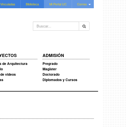
 Vinculadas
Biblioteca
Mi Portal UC
Correo
Buscar...
YECTOS
ADMISIÓN
s de Arquitectura
Pregrado
io
Magíster
 de videos
Doctorado
ias
Diplomados y Cursos