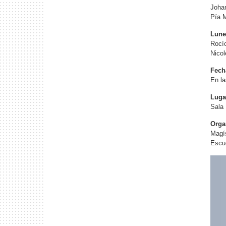
Johan
Pía M
Lune
Rocío
Nicol
Fech
En la
Luga
Sala
Orga
Magí
Escue