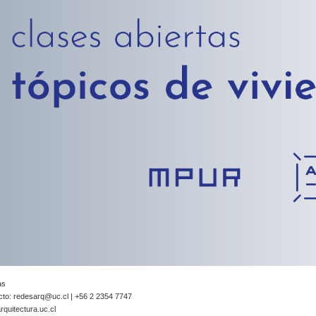
as
cto:
redesarq@uc.cl
| +56 2 2354 7747
quitectura.uc.cl