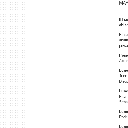
MAY 
El c
abier
El cu
análi
priva
Pres
Abier
Lune
Juan 
Diego
Lune
Pilar
Sebas
Lune
Rodri
Lunes