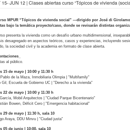
15- JUN 12 | Clases abiertas curso “Tópicos de vivienda (soci
urso MPUR “Tópicos de vivienda social” —dirigido por José di Girolamo 
tas bajo la temática proyecto/caso, donde se revisarán distintas organiz
rso presenta la vivienda como un desafío urbano multidimensional, inseparab
sis desagregado en aspectos teóricos, casos y experiencias, incluyendo sesio
do, la sociedad civil y la academia en formato de clase abierta.
entaciones_
tas al público.
s 15 de mayo | 10:00 y 11:30 h
Pablo de la Maza, Inmobiliaria Olimpia | "Multifamily"
 Gil, Escuela de Gobierno UC | "Derecho a la vivienda"
s 22 de mayo | 10:00 y 11:30 h
 García, Mobil Arquitectos | "Ciudad Parque Bicentenario"
tián Bowen, Déficit Cero | "Emergencia habitacional"
s 29 de mayo | 11:30 h, sala 10
go Araya, DDU Minvu | "Ciudad justa"
 05 de junio | 10:00, sala 10