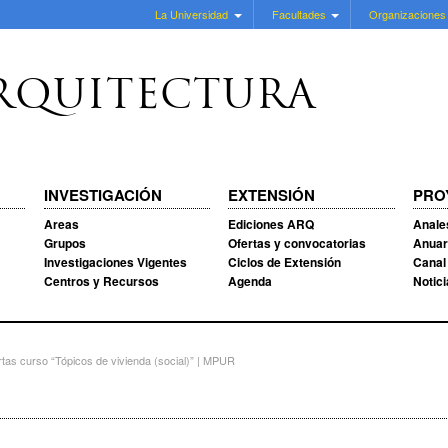
La Universidad
Facultades
Organizaciones
RQUITECTURA
INVESTIGACIÓN
EXTENSIÓN
PRO
Areas
Ediciones ARQ
Anale
Grupos
Ofertas y convocatorias
Anuar
Investigaciones Vigentes
Ciclos de Extensión
Canal
Centros y Recursos
Agenda
Notic
tas curso “Tópicos de vivienda (social)” | MPUR