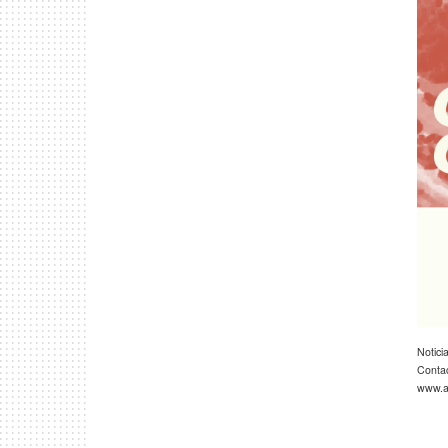
Notici
Conta
www.ar