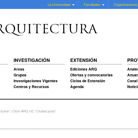
La Universidad
Facultades
Organizaciones
RQUITECTURA
INVESTIGACIÓN
EXTENSIÓN
PRO
Areas
Ediciones ARQ
Anale
Grupos
Ofertas y convocatorias
Anuar
Investigaciones Vigentes
Ciclos de Extensión
Canal
Centros y Recursos
Agenda
Notic
ricana” | Ciclo ARQ UC “Ciudad justa”