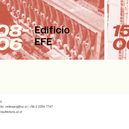
as
cto:
redesarq@uc.cl
| +56 2 2354 7747
quitectura.uc.cl