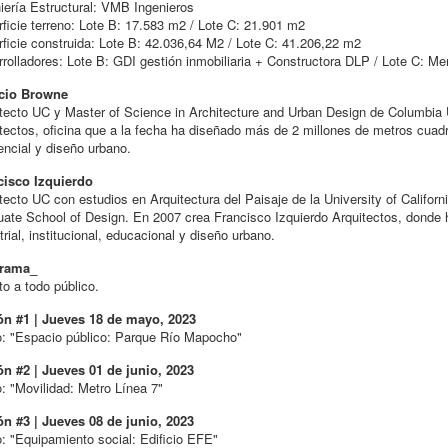
iería Estructural: VMB Ingenieros
ficie terreno: Lote B: 17.583 m2 / Lote C: 21.901 m2
ficie construida: Lote B: 42.036,64 M2 / Lote C: 41.206,22 m2
rolladores: Lote B: GDI gestión inmobiliaria + Constructora DLP / Lote C: M
icio Browne
tecto UC y Master of Science in Architecture and Urban Design de Columbia 
tectos, oficina que a la fecha ha diseñado más de 2 millones de metros cuadra
encial y diseño urbano.
cisco Izquierdo
tecto UC con estudios en Arquitectura del Paisaje de la University of Califor
ate School of Design. En 2007 crea Francisco Izquierdo Arquitectos, donde h
trial, institucional, educacional y diseño urbano.
rama_
to a todo público.
ón #1 | Jueves 18 de mayo, 2023
o: "Espacio público: Parque Río Mapocho"
ón #2 | Jueves 01 de junio, 2023
o: "Movilidad: Metro Línea 7"
ón #3 | Jueves 08 de junio, 2023
o: "Equipamiento social: Edificio EFE"