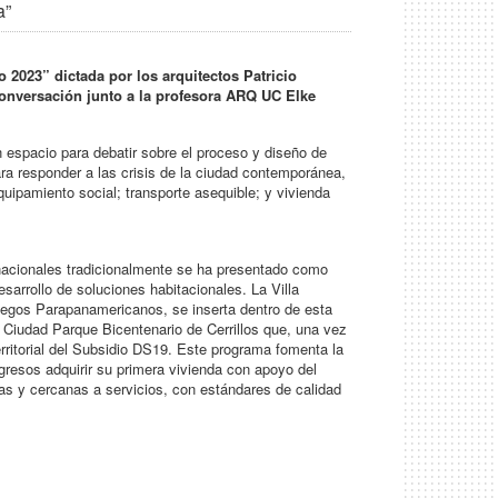
a”
 2023” dictada por los arquitectos Patricio
onversación junto a la profesora ARQ UC Elke
 espacio para debatir sobre el proceso y diseño de
ara responder a las crisis de la ciudad contemporánea,
uipamiento social; transporte asequible; y vivienda
ernacionales tradicionalmente se ha presentado como
sarrollo de soluciones habitacionales. La Villa
egos Parapanamericanos, se inserta dentro de esta
la Ciudad Parque Bicentenario de Cerrillos que, una vez
erritorial del Subsidio DS19. Este programa fomenta la
gresos adquirir su primera vivienda con apoyo del
das y cercanas a servicios, con estándares de calidad