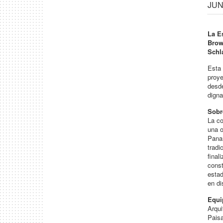
JUN 
La E
Brow
Schl
Esta 
proye
desde
digna
Sobr
La co
una o
Pana
tradi
final
const
estad
en di
Equi
Arqui
Pais