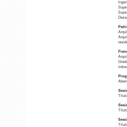
Ingen
Super
Super
Desar
Patr
Arqui
Arqui
resid
Fran
Arqui
Gradu
indus
Prog
Abier
Sesi
Títul
Sesi
Títul
Sesi
Títul