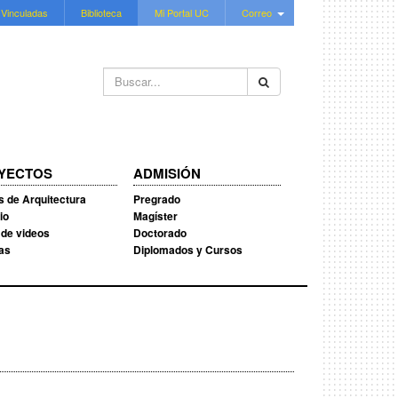
 Vinculadas
Biblioteca
Mi Portal UC
Correo
Buscar...
YECTOS
ADMISIÓN
s de Arquitectura
Pregrado
io
Magíster
 de videos
Doctorado
ias
Diplomados y Cursos