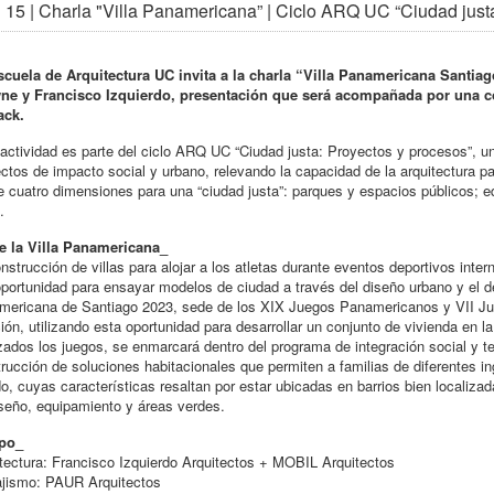
15 | Charla "Villa Panamericana” | Ciclo ARQ UC “Ciudad just
scuela de Arquitectura UC invita a la charla “Villa Panamericana Santiago
ne y Francisco Izquierdo, presentación que será acompañada por una c
ack.
actividad es parte del ciclo ARQ UC “Ciudad justa: Proyectos y procesos”, un
ctos de impacto social y urbano, relevando la capacidad de la arquitectura p
 cuatro dimensiones para una “ciudad justa”: parques y espacios públicos; eq
.
e la Villa Panamericana_
nstrucción de villas para alojar a los atletas durante eventos deportivos int
portunidad para ensayar modelos de ciudad a través del diseño urbano y el de
mericana de Santiago 2023, sede de los XIX Juegos Panamericanos y VII Ju
ción, utilizando esta oportunidad para desarrollar un conjunto de vivienda en 
izados los juegos, se enmarcará dentro del programa de integración social y t
rucción de soluciones habitacionales que permiten a familias de diferentes in
o, cuyas características resaltan por estar ubicadas en barrios bien localiza
seño, equipamiento y áreas verdes.
po_
tectura: Francisco Izquierdo Arquitectos + MOBIL Arquitectos
ajismo: PAUR Arquitectos