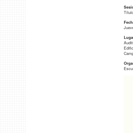
Sesi
Títul
Fech
Jueve
Luga
Audi
Edifi
Camp
Orga
Escue