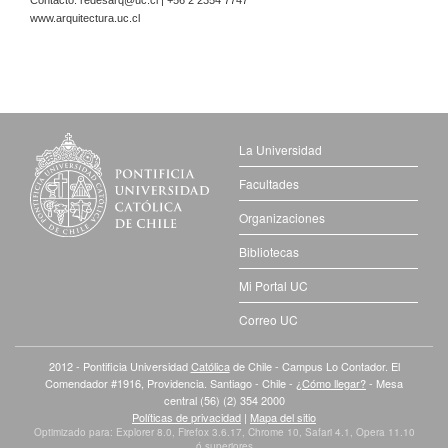
Contacto:
redesarq@uc.cl
| +56 2 2354 7747
www.arquitectura.uc.cl
La Universidad
Facultades
Organizaciones
Bibliotecas
Mi Portal UC
Correo UC
2012 - Pontificia Universidad
Católica
de Chile - Campus Lo Contador. El
Comendador #1916, Providencia. Santiago - Chile -
¿Cómo llegar?
- Mesa
central (56) (2) 354 2000
Políticas de privacidad
|
Mapa del sitio
Optimizado para: Explorer 8.0, Firefox 3.6.17, Chrome 10, Safari 4.1, Opera 11.10
ó superiores