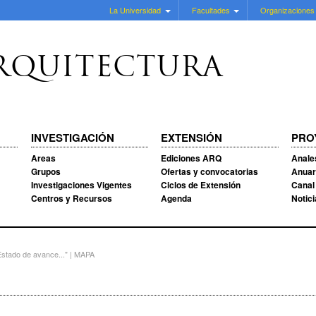
La Universidad
Facultades
Organizaciones
RQUITECTURA
INVESTIGACIÓN
EXTENSIÓN
PRO
Areas
Ediciones ARQ
Anale
Grupos
Ofertas y convocatorias
Anuar
Investigaciones Vigentes
Ciclos de Extensión
Canal
Centros y Recursos
Agenda
Notic
stado de avance..." | MAPA