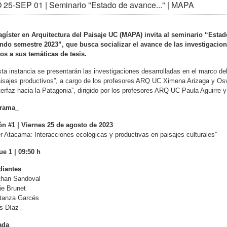
25-SEP 01 | Seminario "Estado de avance..." | MAPA
agíster en Arquitectura del Paisaje UC (MAPA) invita al seminario “Est
ndo semestre 2023”, que busca socializar el avance de las investigacion
os a sus temáticas de tesis.
ta instancia se presentarán las investigaciones desarrolladas en el marco del
isajes productivos”, a cargo de los profesores ARQ UC Ximena Arizaga y Osv
terfaz hacia la Patagonia”, dirigido por los profesores ARQ UC Paula Aguirre y
rama_
ón #1 | Viernes 25 de agosto de 2023
er Atacama: Interacciones ecológicas y productivas en paisajes culturales”
e 1 | 09:50 h
diantes_
than Sandoval
ie Brunet
tanza Garcés
s Díaz
tada_