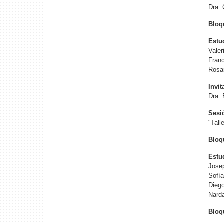
Dra. 
Bloqu
Estu
Valer
Franc
Rosar
Invi
Dra. 
Sesi
"Tall
Bloqu
Estu
Jose
Sofí
Dieg
Narda
Bloqu