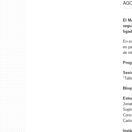
AGO 
El M
segu
ligad
En es
en pa
de in
Prog
Sesi
"Tall
Bloqu
Estu
Jona
Soph
Cons
Carlo
Invi