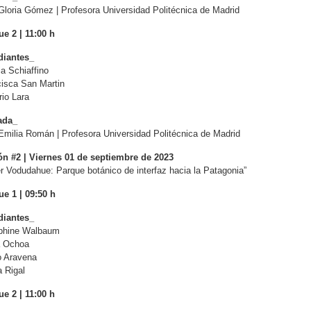
Gloria Gómez | Profesora Universidad Politécnica de Madrid
e 2 | 11:00 h
diantes_
ia Schiaffino
isca San Martin
io Lara
tada_
Emilia Román | Profesora Universidad Politécnica de Madrid
ón #2 | Viernes 01 de septiembre de 2023
er Vodudahue: Parque botánico de interfaz hacia la Patagonia”
e 1 | 09:50 h
diantes_
phine Walbaum
a Ochoa
o Aravena
 Rigal
e 2 | 11:00 h