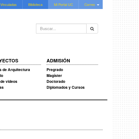
 Vinculadas
Biblioteca
Mi Portal UC
Correo
Buscar...
YECTOS
ADMISIÓN
s de Arquitectura
Pregrado
io
Magíster
 de videos
Doctorado
ias
Diplomados y Cursos