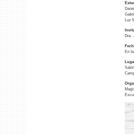
Estu
Dani
Gabri
Luz 
Invi
Dra. 
Fech
En la
Luga
Saló
Campu
Orga
Magís
Escue