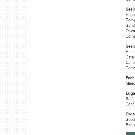
Sesi
Euge
Romy
Sandr
Osva
Come
Sesi
Emil
Cata
Carl
Comen
Fech
Miérc
Luga
Saló
Confi
Orga
Subdi
Escue