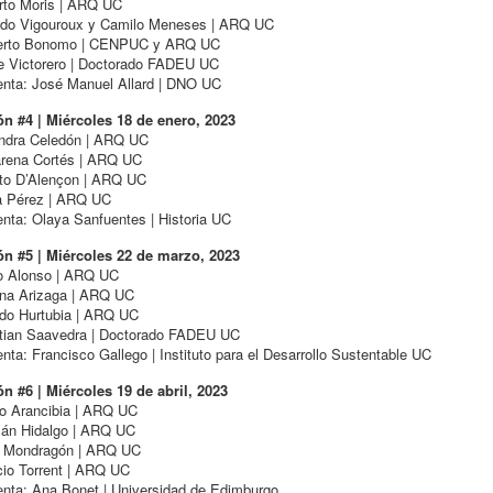
rto Moris | ARQ UC
ndo Vigouroux y Camilo Meneses | ARQ UC
rto Bonomo | CENPUC y ARQ UC
pe Victorero | Doctorado FADEU UC
nta: José Manuel Allard | DNO UC
ón #4 | Miércoles 18 de enero, 2023
andra Celedón | ARQ UC
rena Cortés | ARQ UC
to D’Alençon | ARQ UC
ra Pérez | ARQ UC
ta: Olaya Sanfuentes | Historia UC
ón #5 | Miércoles 22 de marzo, 2023
o Alonso | ARQ UC
na Arizaga | ARQ UC
rdo Hurtubia | ARQ UC
stian Saavedra | Doctorado FADEU UC
ta: Francisco Gallego | Instituto para el Desarrollo Sustentable UC
n #6 | Miércoles 19 de abril, 2023
ro Arancibia | ARQ UC
án Hidalgo | ARQ UC
 Mondragón | ARQ UC
cio Torrent | ARQ UC
nta: Ana Bonet | Universidad de Edimburgo