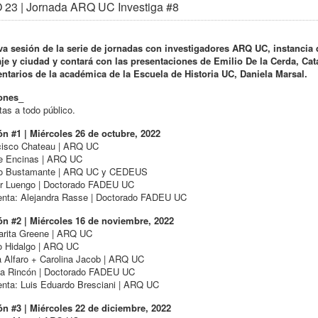
 23 | Jornada ARQ UC Investiga #8
va sesión de la serie de jornadas con investigadores ARQ UC, instancia
aje y ciudad y contará con las presentaciones de Emilio De la Cerda, Ca
ntarios de la académica de la Escuela de Historia UC, Daniela Marsal.
ones_
tas a todo público.
ón #1 | Miércoles 26 de octubre, 2022
cisco Chateau | ARQ UC
pe Encinas | ARQ UC
o Bustamante | ARQ UC y CEDEUS
r Luengo | Doctorado FADEU UC
nta: Alejandra Rasse | Doctorado FADEU UC
ón #2 | Miércoles 16 de noviembre, 2022
arita Greene | ARQ UC
o Hidalgo | ARQ UC
 Alfaro + Carolina Jacob | ARQ UC
na Rincón | Doctorado FADEU UC
nta: Luis Eduardo Bresciani | ARQ UC
ón #3 | Miércoles 22 de diciembre, 2022