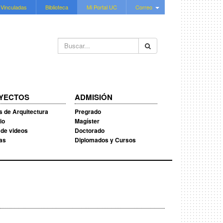
 Vinculadas
Biblioteca
Mi Portal UC
Correo
Buscar...
YECTOS
ADMISIÓN
s de Arquitectura
Pregrado
io
Magíster
 de videos
Doctorado
ias
Diplomados y Cursos