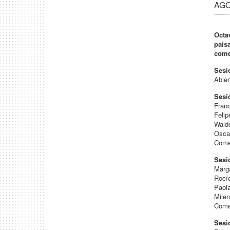
AGO
Octa
pais
come
Sesi
Abier
Sesi
Fran
Feli
Wald
Osca
Come
Sesi
Marg
Rocí
Paola
Mile
Come
Sesi