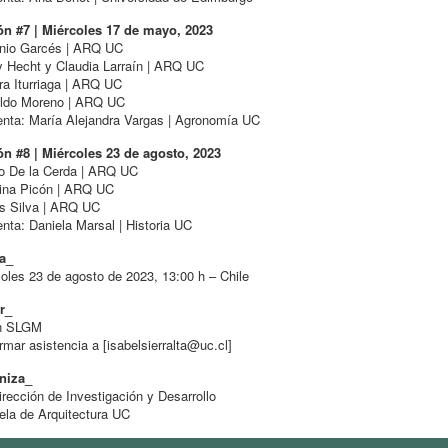
ón #7 | Miércoles 17 de mayo, 2023
nio Garcés | ARQ UC
 Hecht y Claudia Larraín | ARQ UC
a Iturriaga | ARQ UC
ldo Moreno | ARQ UC
nta: María Alejandra Vargas | Agronomía UC
ón #8 | Miércoles 23 de agosto, 2023
io De la Cerda | ARQ UC
lina Picón | ARQ UC
os Silva | ARQ UC
ta: Daniela Marsal | Historia UC
a_
oles 23 de agosto de 2023, 13:00 h – Chile
r_
n SLGM
rmar asistencia a [
isabelsierralta@uc.cl
]
niza_
rección de Investigación y Desarrollo
la de Arquitectura UC