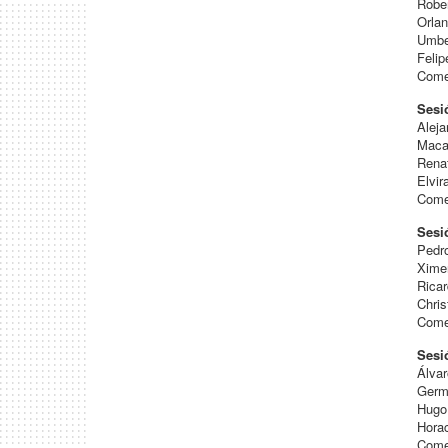
Robe
Orla
Umbe
Feli
Come
Sesi
Alej
Maca
Rena
Elvi
Comen
Sesi
Pedr
Xime
Rica
Chri
Comen
Sesió
Álva
Germ
Hugo
Hora
Come