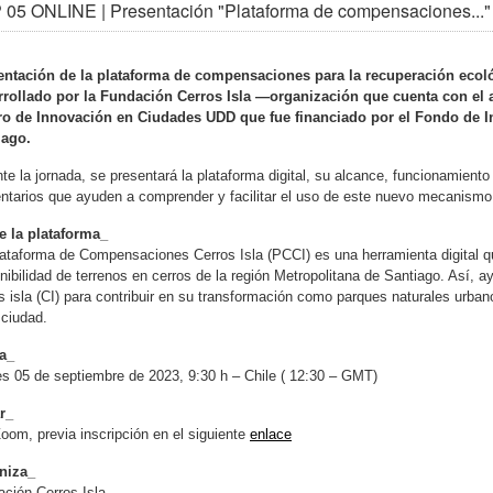
 05 ONLINE | Presentación "Plataforma de compensaciones...
entación de la plataforma de compensaciones para la recuperación ecológ
rrollado por la Fundación Cerros Isla —organización que cuenta con el 
ro de Innovación en Ciudades UDD que fue financiado por el Fondo de I
iago.
te la jornada, se presentará la plataforma digital, su alcance, funcionamient
tarios que ayuden a comprender y facilitar el uso de este nuevo mecanism
e la plataforma_
ataforma de Compensaciones Cerros Isla (PCCI) es una herramienta digital q
nibilidad de terrenos en cerros de la región Metropolitana de Santiago. Así,
s isla (CI) para contribuir en su transformación como parques naturales urba
 ciudad.
a_
s 05 de septiembre de 2023, 9:30 h – Chile ( 12:30 – GMT)
r_
oom, previa inscripción en el siguiente
enlace
niza_
ción Cerros Isla