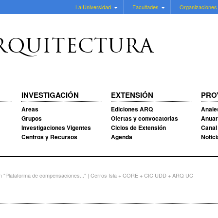
La Universidad
Facultades
Organizaciones
RQUITECTURA
INVESTIGACIÓN
EXTENSIÓN
PRO
Areas
Ediciones ARQ
Anale
Grupos
Ofertas y convocatorias
Anuar
Investigaciones Vigentes
Ciclos de Extensión
Canal
Centros y Recursos
Agenda
Notic
n "Plataforma de compensaciones..." | Cerros Isla + CORE + CIC UDD + ARQ UC