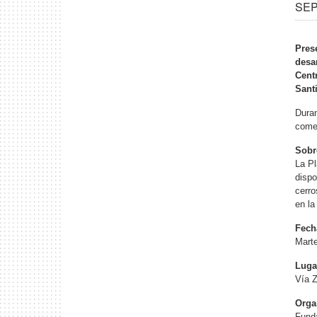
SEP
Pres
desa
Cent
Sant
Duran
comen
Sobr
La Pl
dispo
cerro
en la
Fech
Marte
Luga
Vía Z
Orga
Funda