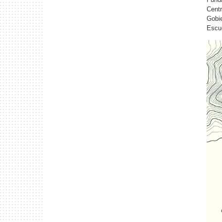
Cent
Gobi
Escue