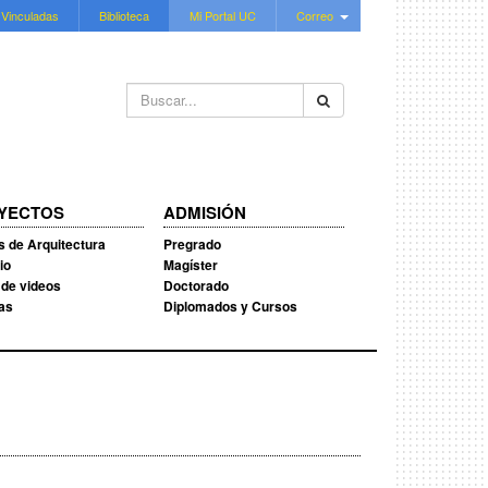
 Vinculadas
Biblioteca
Mi Portal UC
Correo
Buscar...
YECTOS
ADMISIÓN
s de Arquitectura
Pregrado
io
Magíster
 de videos
Doctorado
ias
Diplomados y Cursos