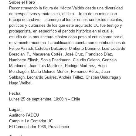
Sobre el libro_
Reconstruyendo la figura de Héctor Valdés desde una diversidad
de perspectivas y materiales, el libro —fruto de un minucioso
trabajo de archivo— sumerge al lector en los contextos sociales,
políticos y culturales de los que este arquitecto UC fue testigo y
protagonista, en específico el periodo histórico en el cual el
estudio de la arquitectura clásica daba paso al entusiasmo por el
movimiento moderno. La publicación cuenta con contribuciones de
Felipe Assadi, Esteban Balcarce, Umberto Bonomo, Luis Eduardo
Bresciani P., Macarena Cortés, José Cruz, Francisco Díaz,
Humberto Eliash, Sonja Friedmann, Claudio Galeno, Gonzalo
Mardones, Juan Luis Martínez, Rodrigo Martínez, Hugo
Mondragón, María Dolores Muñoz, Fernando Pérez, Juan
Sabbagh, Leonardo Suárez, Andrés Téllez, Cristián Undurraga y
Hugo Weibel.
Fecha_
Lunes 25 de septiembre, 19:00 h – Chile
Lugar_
Auditorio FADEU
Campus Lo Contador UC
El Comendador 1936, Providencia