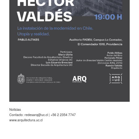
Noticias
Contacto:
redesarq@uc.cl
| +56 2 2354 7747
www.arquitectura.uc.cl