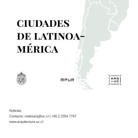
Noticias
Contacto:
redesarq@uc.cl
| +56 2 2354 7747
www.arquitectura.uc.cl