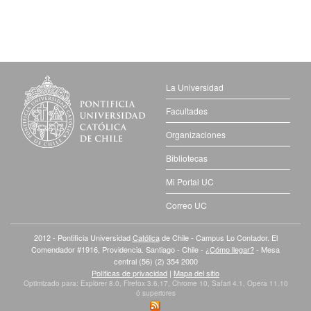
La Universidad
Facultades
Organizaciones
Bibliotecas
Mi Portal UC
Correo UC
2012 - Pontificia Universidad
Católica
de Chile - Campus Lo Contador. El
Comendador #1916, Providencia. Santiago - Chile -
¿Cómo llegar?
- Mesa
central (56) (2) 354 2000
Políticas de privacidad
|
Mapa del sitio
Optimizado para: Explorer 8.0, Firefox 3.6.17, Chrome 10, Safari 4.1, Opera 11.10
ó superiores