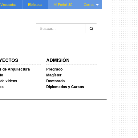
 Vinculadas
Biblioteca
Mi Portal UC
Correo
Buscar...
YECTOS
ADMISIÓN
s de Arquitectura
Pregrado
io
Magíster
 de videos
Doctorado
ias
Diplomados y Cursos