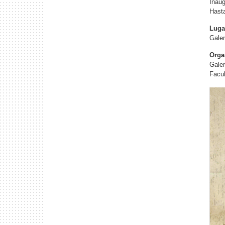
Inaug
Hasta
Luga
Gale
Orga
Gale
Facul