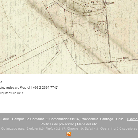
as
cto:
redesarq@uc.cl
| +56 2 2354 7747
quitectura.uc.cl
 Chile - Campus Lo Contador. El Comendador #1916, Providencia. Santiago - Chile -
¿Cómo 
Políticas de privacidad
|
Mapa del sitio
Optimizado para: Explorer 8.0, Firefox 3.6.17, Chrome 10, Safari 4.1, Opera 11.10 ó superiores