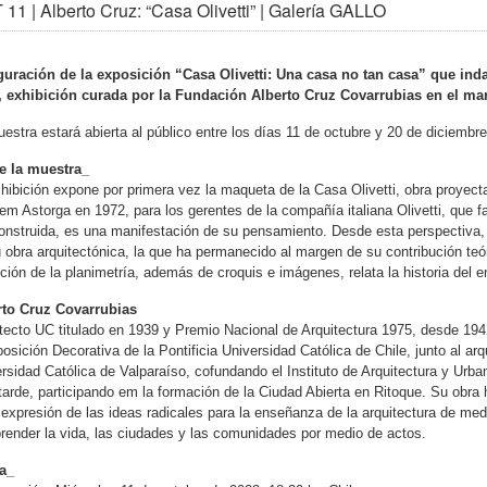
11 | Alberto Cruz: “Casa Olivetti” | Galería GALLO
guración de la exposición “Casa Olivetti: Una casa no tan casa” que inda
, exhibición curada por la Fundación Alberto Cruz Covarrubias en el ma
estra estará abierta al público entre los días 11 de octubre y 20 de diciembr
e la muestra_
hibición expone por primera vez la maqueta de la Casa Olivetti, obra proyect
m Astorga en 1972, para los gerentes de la compañía italiana Olivetti, que f
onstruida, es una manifestación de su pensamiento. Desde esta perspectiva, 
 obra arquitectónica, la que ha permanecido al margen de su contribución te
ción de la planimetría, además de croquis e imágenes, relata la historia del e
rto Cruz Covarrubias
tecto UC titulado en 1939 y Premio Nacional de Arquitectura 1975, desde 1942 
sición Decorativa de la Pontificia Universidad Católica de Chile, junto al arq
rsidad Católica de Valparaíso, cofundando el Instituto de Arquitectura y Urba
arde, participando em la formación de la Ciudad Abierta en Ritoque. Su obra 
 expresión de las ideas radicales para la enseñanza de la arquitectura de m
ender la vida, las ciudades y las comunidades por medio de actos.
a_