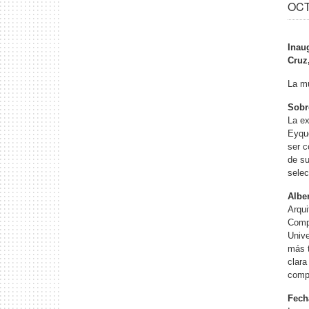
OCT 
Inau
Cruz
La mu
Sobr
La ex
Eyque
ser c
de su
selec
Albe
Arqui
Compo
Unive
más t
clara
compr
Fech