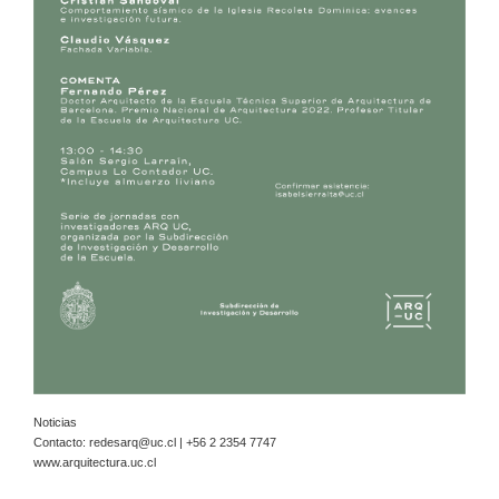
Noticias
Contacto:
redesarq@uc.cl
| +56 2 2354 7747
www.arquitectura.uc.cl