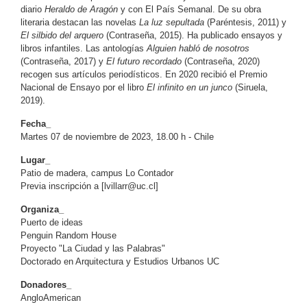
diario
Heraldo de Aragón
y con El País Semanal. De su obra
literaria destacan las novelas
La luz sepultada
(Paréntesis, 2011) y
El silbido del arquero
(Contraseña, 2015). Ha publicado ensayos y
libros infantiles. Las antologías
Alguien habló de nosotros
(Contraseña, 2017) y
El futuro recordado
(Contraseña, 2020)
recogen sus artículos periodísticos. En 2020 recibió el Premio
Nacional de Ensayo por el libro
El infinito en un junco
(Siruela,
2019).
Fecha_
Martes 07 de noviembre de 2023, 18.00 h - Chile
Lugar_
Patio de madera, campus Lo Contador
Previa inscripción a [
lvillarr@uc.cl
]
Organiza_
Puerto de ideas
Penguin Random House
Proyecto "La Ciudad y las Palabras"
Doctorado en Arquitectura y Estudios Urbanos UC
Donadores_
AngloAmerican