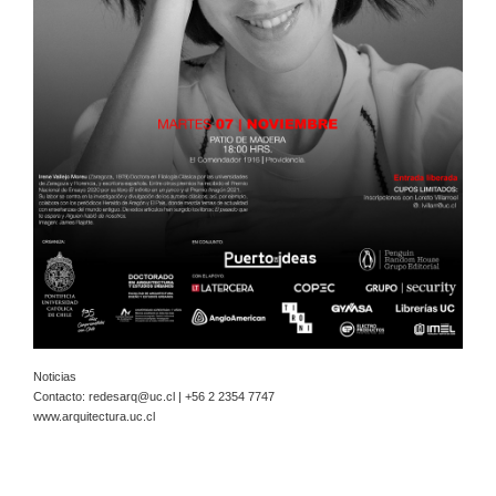
Noticias
Contacto:
redesarq@uc.cl
| +56 2 2354 7747
www.arquitectura.uc.cl