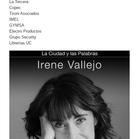
La Tercera
Copec
Tironi Asociados
IMEL
GYMSA
Electro Productos
Grupo Security
Librerías UC