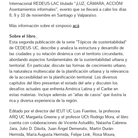
Internacional REDEUS-LAC titulado "¡LUZ, CÁMARA, ACCIÓN!
Asentamientos informales", evento que se llevará a cabo los días
8, 9 y 10 de noviembre en Santiago y Valparaíso.
Más información sobre el simposio
acá
Sobre el libro_
Esta segunda publicación de la serie “Tópicos de sustentabilidad”
de CEDEUS UC, describe y analiza la estructura y desarrollo de
las ciudades y su relación dinámica con el territorio circundante,
abordando aspectos fundamentales de la sustentabilidad urbana y
territorial. En particular, discute las formas de crecimiento urbano,
la naturaleza multiescalar de la planificación urbana y la relevancia
de la accesibilidad en la planificación territorial. Los diversos
capítulos del libro presentan el estado del arte y discuten los
desafíos actuales que enfrenta América Latina y el Caribe en
estas materias. Incluye además un “atlas de casos” que ilustra la
rica y diversa experiencia de la región.
Editado por el director del IEUT UC Luis Fuentes, la profesora
ARQ UC Margarita Greene y el profesor UCh Rodrigo Mora, el libro
cuenta con colaboraciones de Vicente Astudillo, Natasha Cabrera-
Jara, Julio D. Dávila, Juan Ángel Demerutis, Martín Durán-
Hermida, María Augusta Hermida, Felipe Link, Rosa Moura,