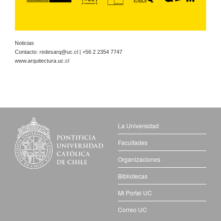
Noticias
Contacto:
redesarq@uc.cl
| +56 2 2354 7747
www.arquitectura.uc.cl
La Universidad
Facultades
Organizaciones
Bibliotecas
Mi Portal UC
Correo UC