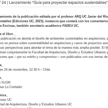
 24 | Lanzamiento "Guía para proyectar espacios sustentabl
amiento de la publicación editada por el profesor ARQ UC Javier del Rí
entables
(Ediciones UC, 2023), instancia que contará con los comentario
pe Encinas, también secretario académico FADEU UC.
 el libro _
 publicación se aborda el diseño de ambientes sustentables en arquitectura, p
tos en prensa sobre sustentabilidad en arquitectura y casos de proyectos ase
sas perspectivas para abordar el tema de la manera más amplia posible. El l
inan conjuntamente la Facultad de Arquitectura, Diseño y Estudios Urbanos y 
esores que —por su mérito y compromiso— son publicados con sus temas de i
a_
es 24 de noviembre, 12:30 h – Chile
r_
n SLGM
us Lo Contador
niza_
iones UC
tad de Arquitectura, Diseño y Estudios Urbanos UC