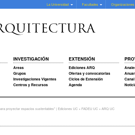
La Universidad
Facultades
Organizaciones
RQUITECTURA
INVESTIGACIÓN
EXTENSIÓN
PRO
Areas
Ediciones ARQ
Anale
Grupos
Ofertas y convocatorias
Anuar
Investigaciones Vigentes
Ciclos de Extensión
Canal
Centros y Recursos
Agenda
Notic
para proyectar espacios sustentables" | Ediciones UC + FADEU UC + ARQ UC