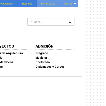
 Vinculadas
Biblioteca
Mi Portal UC
Correo
Buscar...
YECTOS
ADMISIÓN
s de Arquitectura
Pregrado
io
Magíster
 de videos
Doctorado
ias
Diplomados y Cursos