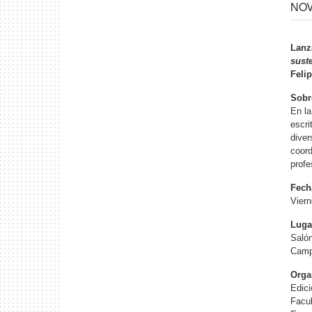
NOV
Lanz
sust
Feli
Sobre
En la
escri
diver
coord
prof
Fech
Viern
Luga
Saló
Camp
Orga
Edic
Facul