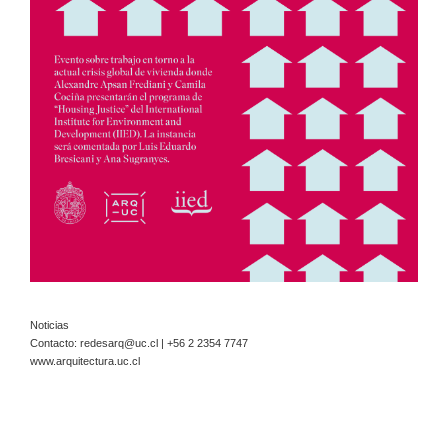
Noticias
Contacto:
redesarq@uc.cl
| +56 2 2354 7747
www.arquitectura.uc.cl