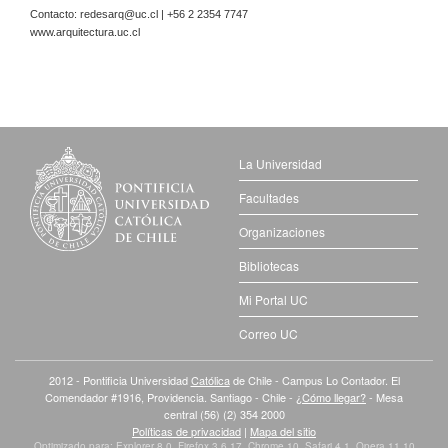
Contacto:
redesarq@uc.cl
| +56 2 2354 7747
www.arquitectura.uc.cl
La Universidad
Facultades
Organizaciones
Bibliotecas
Mi Portal UC
Correo UC
2012 - Pontificia Universidad
Católica
de Chile - Campus Lo Contador. El
Comendador #1916, Providencia. Santiago - Chile -
¿Cómo llegar?
- Mesa
central (56) (2) 354 2000
Políticas de privacidad
|
Mapa del sitio
Optimizado para: Explorer 8.0, Firefox 3.6.17, Chrome 10, Safari 4.1, Opera 11.10