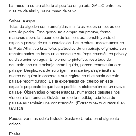
La muestra estará abierta al público en galería GALLO entre los
días 29 de abril y 08 de mayo de 2024.
Sobre la expo_
Telas de algodón son sumergidas múltiples veces en pozas de
tinta de piedra. Este gesto, no siempre tan preciso, forma
manchas sobre la superficie de los lienzos, constituyendo el
espacio-paisaje de esta instalación. Las piedras, recolectadas en
la Mata Atlántica brasileña, partículas de un paisaje originario, son
transformadas en barro-tinta mediante su fragmentación en polvo y
su disolución en agua. El elemento pictórico, resultado del
contacto con este paisaje ahora líquido, parece representar otro
paisaje. Desplazada de su origen, la materia-paisaje incita al
cuerpo de quien la observa a sumergirse en el espacio de este
paisaje reconfigurado. Es la experiencia del cuerpo en este
espacio propuesto lo que hace posible la elaboración de un nuevo
paisaje. Observadas o representadas, numerosos paisajes nos
vienen a la memoria. Quizás, en cierta medida, toda idea de
paisaje es también una construcción. (Extracto texto curatorial en
GALLO)
Puedes ver más sobre Estúdio Gustavo Utrabo en el siguiente
enlace
Fecha_