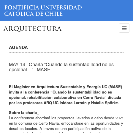
ARQUITECTURA
AGENDA
MAY 14 | Charla “Cuando la sustentabilidad no es
opcional…” | MASE
El Magíster en Arquitectura Sustentable y Energía UC (MASE)
invita a la conferencia “Cuando la sustentabilidad no es
opcional: rehabilitación colaborativa en Cerro Navia” dictada
por las profesoras ARQ UC Isidora Larraín y Natalia Spörke.
Sobre la charla_
La conferencia abordará los proyectos llevados a cabo desde 2021
en la comuna de Cerro Navia, enfocándose en las oportunidades y
desafíos locales. A través de una participación activa de la