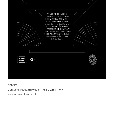
Noticias
Contacto:
redesarq@uc.cl
| +56 2 2354 7747
www.arquitectura.uc.cl