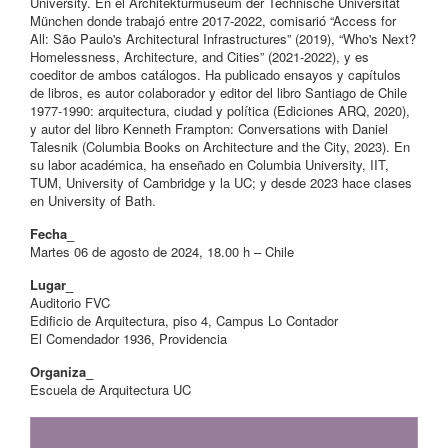
University. En el Architekturmuseum der Technische Universität
München donde trabajó entre 2017-2022, comisarió “Access for
All: São Paulo's Architectural Infrastructures” (2019), “Who's Next?
Homelessness, Architecture, and Cities” (2021-2022), y es
coeditor de ambos catálogos. Ha publicado ensayos y capítulos
de libros, es autor colaborador y editor del libro Santiago de Chile
1977-1990: arquitectura, ciudad y política (Ediciones ARQ, 2020),
y autor del libro Kenneth Frampton: Conversations with Daniel
Talesnik (Columbia Books on Architecture and the City, 2023). En
su labor académica, ha enseñado en Columbia University, IIT,
TUM, University of Cambridge y la UC; y desde 2023 hace clases
en University of Bath.
Fecha_
Martes 06 de agosto de 2024, 18.00 h – Chile
Lugar_
Auditorio FVC
Edificio de Arquitectura, piso 4, Campus Lo Contador
El Comendador 1936, Providencia
Organiza_
Escuela de Arquitectura UC