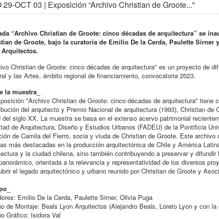
29-OCT 03 | Exposición “Archivo Christian de Groote..."
lada “Archivo Christian de Groote: cinco décadas de arquitectura” se ina
tian de Groote, bajo la curatoría de Emilio De la Cerda, Paulette Sirner
 Arquitectos.
ivo Christian de Groote: cinco décadas de arquitectura" es un proyecto de dif
ral y las Artes, ámbito regional de financiamiento, convocatoria 2023.
e la muestra_
posición "Archivo Christian de Groote: cinco décadas de arquitectura" tiene co
ibución del arquitecto y Premio Nacional de arquitectura (1993), Christian de 
 del siglo XX. La muestra se basa en el extenso acervo patrimonial recientem
tad de Arquitectura, Diseño y Estudios Urbanos (FADEU) de la Pontificia Univ
ión de Camila del Fierro, socia y viuda de Christian de Groote. Este archiv
nas más destacadas en la producción arquitectónica de Chile y América Latina e
tectura y la ciudad chilena, sino también contribuyendo a preservar y difundir 
panorámico, orientada a la relevancia y representatividad de los diversos proy
brir el legado arquitectónico y urbano reunido por Christian de Groote y Asoc
po_
ores: Emilio De la Cerda, Paulette Sirner, Olivia Puga
o de Montaje: Beals Lyon Arquitectos (Alejandro Beals, Loreto Lyon y con la
o Gráfico: Isidora Val