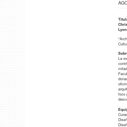
AGO 
Titu
Chris
Lyon
"Arch
Cultu
Sobr
La ex
contr
mitad
Facul
donac
ofici
arqui
foco 
descu
Equi
Curad
Diseñ
Diseñ