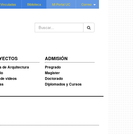
 Vinculadas
Biblioteca
Mi Portal UC
Correo
Buscar...
YECTOS
ADMISIÓN
s de Arquitectura
Pregrado
io
Magíster
 de videos
Doctorado
ias
Diplomados y Cursos