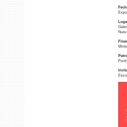
Fech
Expos
Luga
Gale
Nueva
Fina
Minis
Patr
Ponti
Invit
Escue