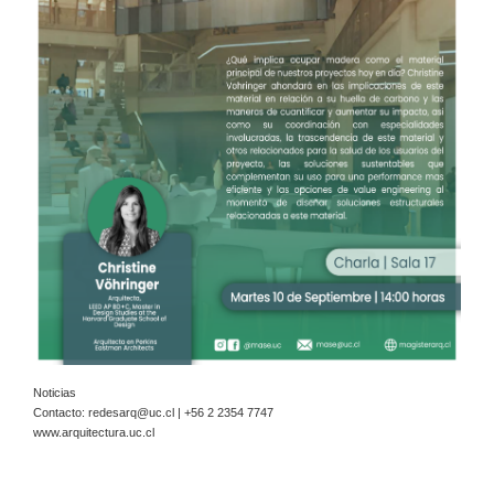
Noticias
Contacto:
redesarq@uc.cl
| +56 2 2354 7747
www.arquitectura.uc.cl