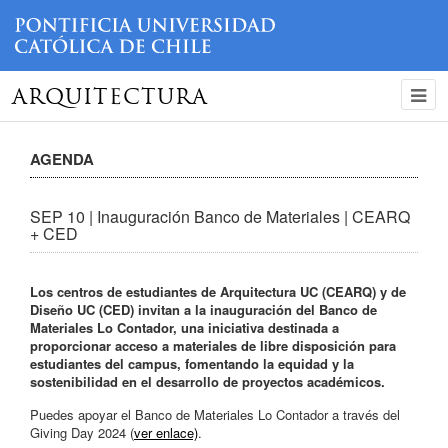
ARQUITECTURA
AGENDA
SEP 10 | Inauguración Banco de Materiales | CEARQ
+ CED
Los centros de estudiantes de Arquitectura UC (CEARQ) y de
Diseño UC (CED) invitan a la inauguración del Banco de
Materiales Lo Contador, una iniciativa destinada a
proporcionar acceso a materiales de libre disposición para
estudiantes del campus, fomentando la equidad y la
sostenibilidad en el desarrollo de proyectos académicos.
Puedes apoyar el Banco de Materiales Lo Contador a través del
Giving Day 2024 (
ver enlace)
.