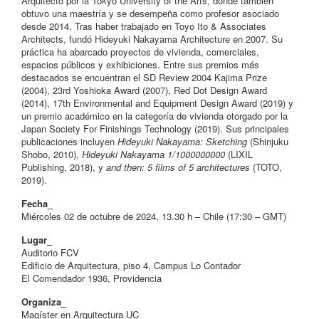
Arquitecto por la Tokyo University of the Arts, donde también
obtuvo una maestría y se desempeña como profesor asociado
desde 2014. Tras haber trabajado en Toyo Ito & Associates
Architects, fundó Hideyuki Nakayama Architecture en 2007. Su
práctica ha abarcado proyectos de vivienda, comerciales,
espacios públicos y exhibiciones. Entre sus premios más
destacados se encuentran el SD Review 2004 Kajima Prize
(2004), 23rd Yoshioka Award (2007), Red Dot Design Award
(2014), 17th Environmental and Equipment Design Award (2019) y
un premio académico en la categoría de vivienda otorgado por la
Japan Society For Finishings Technology (2019). Sus principales
publicaciones incluyen
Hideyuki Nakayama: Sketching
(Shinjuku
Shobo, 2010),
Hideyuki Nakayama 1/1000000000
(LIXIL
Publishing, 2018), y
and then: 5 films of 5 architectures
(TOTO,
2019).
Fecha_
Miércoles 02 de octubre de 2024, 13.30 h – Chile (17:30 – GMT)
Lugar_
Auditorio FCV
Edificio de Arquitectura, piso 4, Campus Lo Contador
El Comendador 1936, Providencia
Organiza_
Magíster en Arquitectura UC