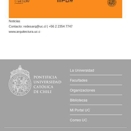
Noticias
Contacto:
redesarq@uc.cl
| +56 2 2354 7747
www.arquitectura.uc.c
La Universidad
Facultades
Organizaciones
Bibliotecas
Mi Portal UC
Correo UC