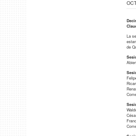
OCT
Deci
Clau
La se
estan
de Qu
Sesi
Abier
Sesi
Feli
Ricar
Rena
Come
Sesió
Wald
Césa
Fran
Come