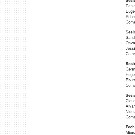
Sesi
Dani
Euge
Robe
Come
S
esi
Sandr
Osva
Jess
Come
Sesi
Germ
Hugo
Elvir
Come
Sesi
Clau
Álva
Nico
Come
Fech
Miérc