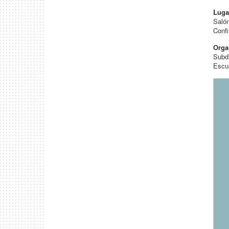
Luga
Saló
Confi
Orga
Subdi
Escue