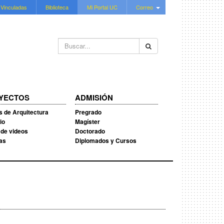
 Vinculadas
Biblioteca
Mi Portal UC
Correo
Buscar...
YECTOS
ADMISIÓN
s de Arquitectura
Pregrado
io
Magíster
 de videos
Doctorado
ias
Diplomados y Cursos