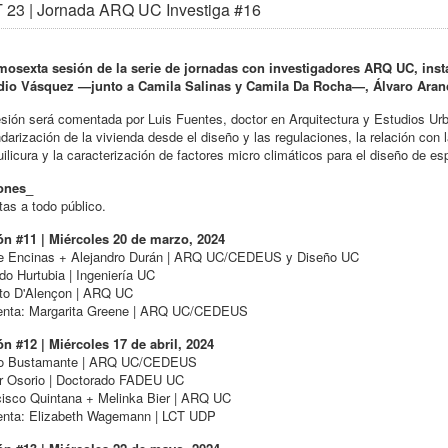
 23 | Jornada ARQ UC Investiga #16
mosexta sesión de la serie de jornadas con investigadores ARQ UC, inst
dio Vásquez —junto a Camila Salinas y Camila Da Rocha—, Álvaro Aranc
sión será comentada por Luis Fuentes, doctor en Arquitectura y Estudios Ur
darización de la vivienda desde el diseño y las regulaciones, la relación con
ilicura y la caracterización de factores micro climáticos para el diseño de e
ones_
tas a todo público.
ón #11 | Miércoles 20 de marzo, 2024
pe Encinas + Alejandro Durán | ARQ UC/CEDEUS y Diseño UC
do Hurtubia | Ingeniería UC
to D'Alençon | ARQ UC
nta: Margarita Greene | ARQ UC/CEDEUS
n #12 | Miércoles 17 de abril, 2024
o Bustamante | ARQ UC/CEDEUS
r Osorio | Doctorado FADEU UC
cisco Quintana + Melinka Bier | ARQ UC
nta: Elizabeth Wagemann | LCT UDP