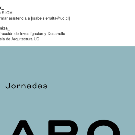
r_
n SLGM
rmar asistencia a [
isabelsierralta@uc.cl
]
niza_
rección de Investigación y Desarrollo
la de Arquitectura UC