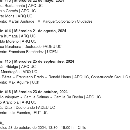
ón #13 | Miércoles 22 de mayo, 2024
ela Bustamante | ARQ UC
nio Garcés | ARQ UC
rto Moris | ARQ UC
nta: Martín Andrade | Mi Parque/Corporación Ciudades
ón #14 | Miércoles 21 de agosto, 2024
a Iturriaga | ARQ UC
ldo Moreno | ARQ UC
ica Barahona | Doctorado FADEU UC
nta: Francisca Fernández | UCEN
ón #15 | Miércoles 25 de septiembre, 2024
án Hidalgo | ARQ UC
 Mondragón | ARQ UC
a Pérez + Francisco Prado + Ronald Harris | ARQ UC, Construcción Civil UC 
nta: Max Aguirre | UCh
ón #16 | Miércoles 23 de octubre, 2024
dio Vásquez + Camila Salinas + Camila Da Rocha | ARQ UC
ro Arancibia | ARQ UC
lás Díaz | Doctorando FADEU UC
nta: Luis Fuentes, IEUT UC
a_
oles 23 de octubre de 2024, 13:30 - 15:00 h – Chile