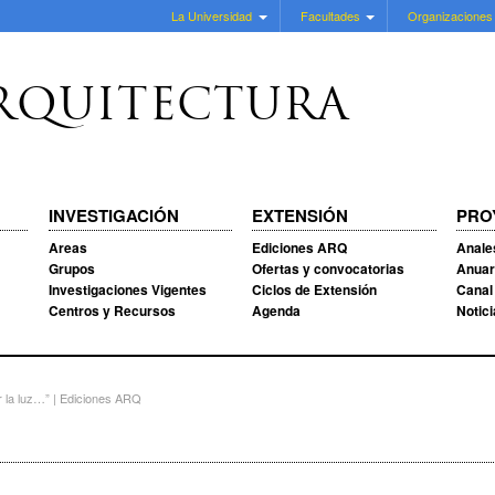
La Universidad
Facultades
Organizaciones
RQUITECTURA
INVESTIGACIÓN
EXTENSIÓN
PRO
Areas
Ediciones ARQ
Anale
Grupos
Ofertas y convocatorias
Anuar
Investigaciones Vigentes
Ciclos de Extensión
Canal
Centros y Recursos
Agenda
Notic
r la luz…” | Ediciones ARQ