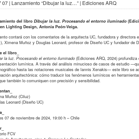
07 | Lanzamiento “Dibujar la luz…” | Ediciones ARQ
amiento del libro
Dibujar la luz. Procesando el entorno iluminado
(Edici
en Lighting Design, Antonia Peón-Veiga.
ento contará con los comentarios de la arquitecta UC, fundadora y directora 
z), Ximena Muñoz y Douglas Leonard, profesor de Diseño UC y fundador de D
 el libro_
ar la luz. Procesando el entorno iluminado
(Ediciones ARQ, 2024) profundiza e
sentación lumínica. A través del análisis minucioso de casos de estudio —que
ográfico hasta las notaciones musicales de Iannis Xenakis— este libro se a
nación arquitectónica: cómo traducir los fenómenos lumínicos en herramientas
que también lo comuniquen con precisión y sensibilidad.
entan_
na Muñoz (Ciluz)
las Leonard (Diseño UC)
a_
s 07 de noviembre de 2024, 19:00 h – Chile
r_
torio FCV