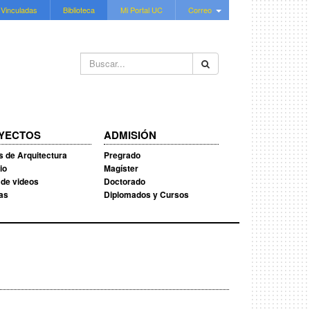
 Vinculadas
Biblioteca
Mi Portal UC
Correo
Buscar...
YECTOS
ADMISIÓN
s de Arquitectura
Pregrado
io
Magíster
 de videos
Doctorado
ias
Diplomados y Cursos