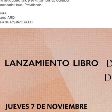
cio de Arquitectura, piso 4, Campus Lo Contador
omendador 1936, Providencia
niza_
iones ARQ
la de Arquitectura UC