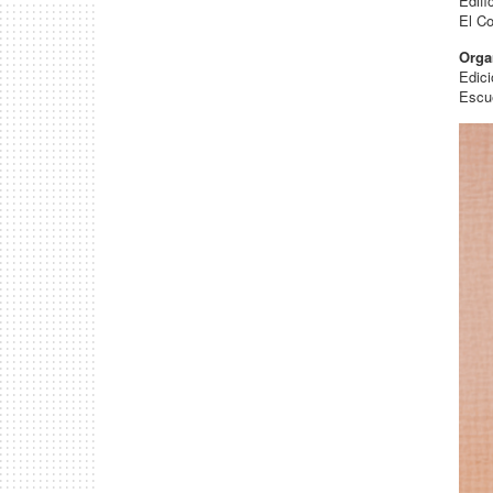
Edifi
El C
Orga
Edic
Escue