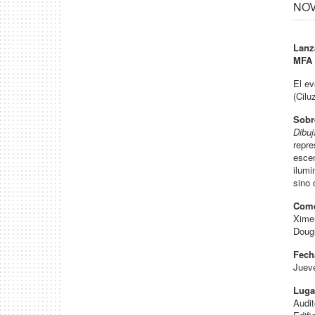
NOV 
Lanz
MFA 
El ev
(Cilu
Sobre
Dibuj
repre
escen
ilumi
sino 
Com
Xime
Doug
Fech
Jueve
Luga
Audi