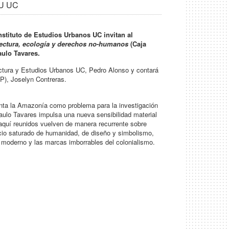
EU UC
stituto de Estudios Urbanos UC invitan al
uitectura, ecología y derechos no-humanos
(Caja
aulo Tavares.
ectura y Estudios Urbanos UC, Pedro Alonso y contará
P), Joselyn Contreras.
nta la Amazonía como problema para la investigación
Paulo Tavares impulsa una nueva sensibilidad material
 aquí reunidos vuelven de manera recurrente sobre
acio saturado de humanidad, de diseño y simbolismo,
 moderno y las marcas imborrables del colonialismo.