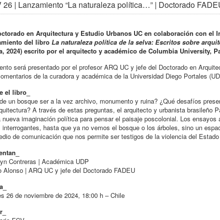
26 | Lanzamiento “La naturaleza política…” | Doctorado FAD
octorado en Arquitectura y Estudio Urbanos UC en colaboración con el In
amiento del libro
La naturaleza política de la selva: Escritos sobre arq
a, 2024) escrito por el arquitecto y académico de Columbia University, P
ento será presentado por el profesor ARQ UC y jefe del Doctorado en Arquit
omentarios de la curadora y académica de la Universidad Diego Portales (UD
 el libro_
e un bosque ser a la vez archivo, monumento y ruina? ¿Qué desafíos prese
quitectura? A través de estas preguntas, el arquitecto y urbanista brasileño 
 nueva imaginación política para pensar el paisaje poscolonial. Los ensayos
 interrogantes, hasta que ya no vemos el bosque o los árboles, sino un esp
dio de comunicación que nos permite ser testigos de la violencia del Estado
entan_
lyn Contreras | Académica UDP
o Alonso | ARQ UC y jefe del Doctorado FADEU
a_
s 26 de noviembre de 2024, 18:00 h – Chile
r_