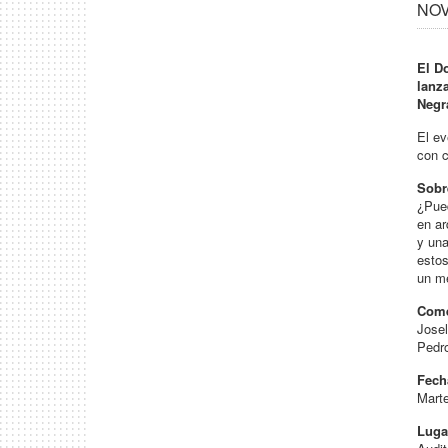
NOV 
El D
lanz
Negr
El ev
con c
Sobre
¿Pued
en ar
y una
estos
un me
Com
Jose
Pedr
Fech
Marte
Luga