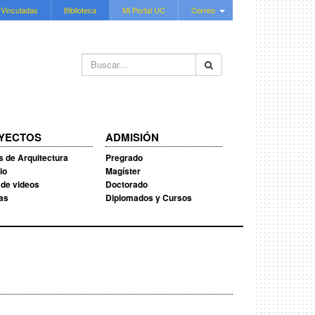
 Vinculadas
Biblioteca
Mi Portal UC
Correo
Buscar...
YECTOS
ADMISIÓN
s de Arquitectura
Pregrado
io
Magíster
 de videos
Doctorado
ias
Diplomados y Cursos