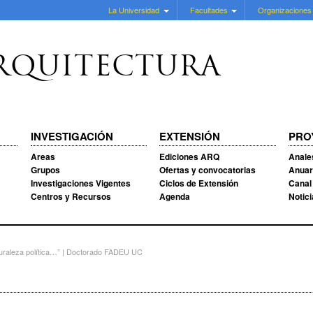
La Universidad
Facultades
Organizaciones
RQUITECTURA
INVESTIGACIÓN
EXTENSIÓN
PRO
Areas
Ediciones ARQ
Anale
Grupos
Ofertas y convocatorias
Anuar
Investigaciones Vigentes
Ciclos de Extensión
Canal
Centros y Recursos
Agenda
Notic
uraleza política…” | Doctorado FADEU UC