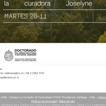
as
cto:
redesarq@uc.cl
| +56 2 2354 7747
quitectura.uc.cl
 Chile - Campus Lo Contador. El Comendador #1916, Providencia. Santiago - Chile -
¿Cómo 
Políticas de privacidad
|
Mapa del sitio
Optimizado para: Explorer 8.0, Firefox 3.6.17, Chrome 10, Safari 4.1, Opera 11.10 ó superiores