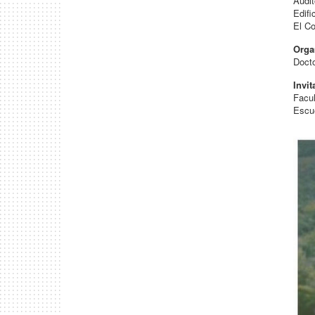
Audi
Edifi
El C
Orga
Docto
Invit
Facul
Escue