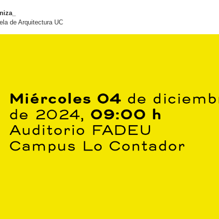
niza_
la de Arquitectura UC