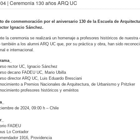
 04 | Ceremonia 130 años ARQ UC
to de conmemoración por el aniversario 130 de la Escuela de Arquitectur
rector Ignacio Sánchez.
te la ceremonia se realizará un homenaje a profesores históricos de nuestra 
también a los alumni ARQ UC que, por su práctica y obra, han sido reconoci
nal e internacional.
rama_
rso rector UC, Ignacio Sánchez
urso decano FADEU UC, Mario Ubilla
rso director ARQ UC, Luis Eduardo Bresciani
ocimiento a Premios Nacionales de Arquitectura, de Urbanismo y Pritzker
ocimiento profesores históricos y eméritos
a_
ciembre de 2024, 09:00 h – Chile
r_
torio FADEU
us Lo Contador
omendador 1916, Providencia