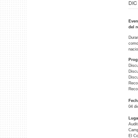
DIC
Even
del 
Duran
como 
nacio
Prog
Discu
Disc
Discu
Recon
Recon
Fech
04 di
Luga
Audi
Camp
El C