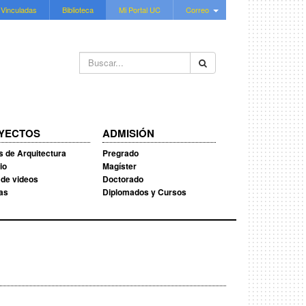
 Vinculadas
Biblioteca
Mi Portal UC
Correo
Buscar...
YECTOS
ADMISIÓN
s de Arquitectura
Pregrado
io
Magíster
 de videos
Doctorado
ias
Diplomados y Cursos