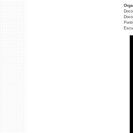
Orga
Doco
Doco
Ponti
Escue