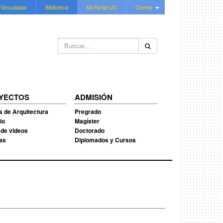
 Vinculadas
Biblioteca
Mi Portal UC
Correo
Buscar...
YECTOS
ADMISIÓN
s de Arquitectura
Pregrado
io
Magíster
 de videos
Doctorado
ias
Diplomados y Cursos