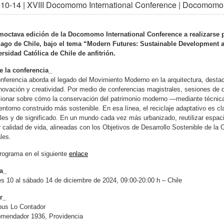
10-14 | XVIII Docomomo International Conference | Docomomo
moctava edición de la Docomomo International Conference a realizarse p
iago de Chile, bajo el tema “Modern Futures: Sustainable Development and
rsidad Católica de Chile de anfitrión.
e la conferencia_
nferencia aborda el legado del Movimiento Moderno en la arquitectura, desta
novación y creatividad. Por medio de conferencias magistrales, sesiones de d
xionar sobre cómo la conservación del patrimonio moderno —mediante técnic
entorno construido más sostenible. En esa línea, el reciclaje adaptativo es cl
les y de significado. En un mundo cada vez más urbanizado, reutilizar espa
 calidad de vida, alineadas con los Objetivos de Desarrollo Sostenible de 
les.
rograma en el siguiente
enlace
a_
s 10 al sábado 14 de diciembre de 2024, 09:00-20:00 h – Chile
r_
us Lo Contador
omendador 1936, Providencia