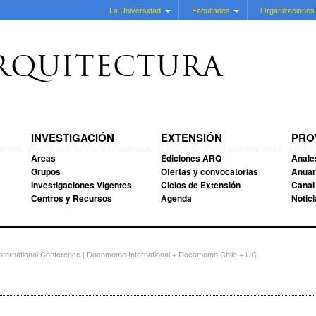
La Universidad
Facultades
Organizaciones
RQUITECTURA
INVESTIGACIÓN
EXTENSIÓN
PRO
Areas
Ediciones ARQ
Anale
Grupos
Ofertas y convocatorias
Anuar
Investigaciones Vigentes
Ciclos de Extensión
Canal
Centros y Recursos
Agenda
Notic
nternational Conference | Docomomo International + Docomomo Chile + UC