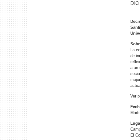
DIC 
Deci
Sant
Unive
Sobr
La co
de in
refle
a un 
socia
mejor
actua
Ver p
Fech
Marte
Luga
Camp
El C