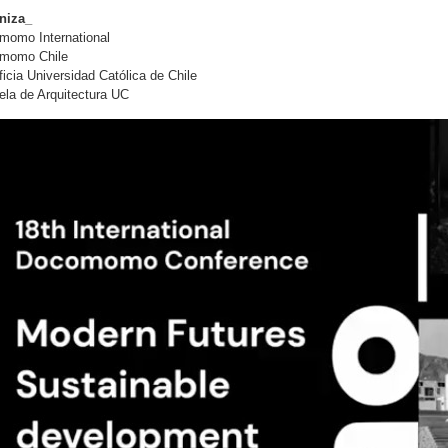
niza_
momo International
momo Chile
ficia Universidad Católica de Chile
la de Arquitectura UC