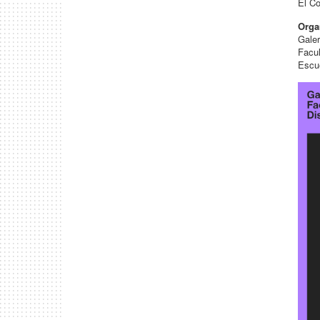
El C
Orga
Galer
Facul
Escue