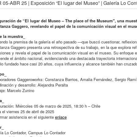
05-ABR 25 | Exposición “El lugar del Museo” | Galería Lo Con
guración de “El lugar del Museo – The place of the Museum", una muestr
tanza Gaggero, revelando el papel de la comunicación visual en el mus
e la muestra_
endo la premisa de la galería el año pasado —que buscó cuestionar, reflexion
anza Gaggero presenta una retrospectiva de su trabajo, en la que explora refe
iones y revela el papel de la comunicación visual en el museo. Su enfoque e
iende el ámbito nacional, evidenciando una destacada trayectoria internaciona
io fundado hace casi 20 años, cuya influencia y alcance también han cruzado
po_
oradores Gaggeroworks: Constanza Barrios, Amalia Fernández, Sergio Ramíre
inación y desarrollo: Alejandra Peralta
aje: Marcelo Zunino
a_
uración: Miércoles 05 de marzo de 2025, 18:30 h – Chile
 el viernes 25 de abril de 2025
rmar asistencia en el siguiente
enlace
r_
ría Lo Contador, Campus Lo Contador