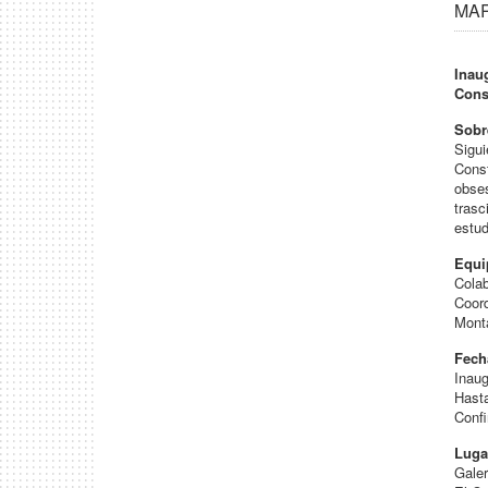
MAR 
Inau
Cons
Sobr
Sigui
Const
obses
trasc
estud
Equi
Colab
Coord
Mont
Fech
Inaug
Hasta
Confi
Luga
Gale