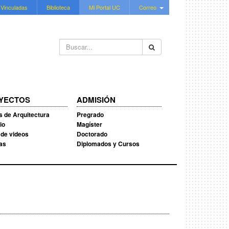
 Vinculadas
Biblioteca
Mi Portal UC
Correo
Buscar...
YECTOS
ADMISIÓN
s de Arquitectura
Pregrado
io
Magíster
 de videos
Doctorado
ias
Diplomados y Cursos