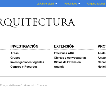
La Universidad
Facultades
Organizaciones
RQUITECTURA
INVESTIGACIÓN
EXTENSIÓN
PRO
Areas
Ediciones ARQ
Anale
Grupos
Ofertas y convocatorias
Anuar
Investigaciones Vigentes
Ciclos de Extensión
Canal
Centros y Recursos
Agenda
Notic
l lugar del Museo” | Galería Lo Contador