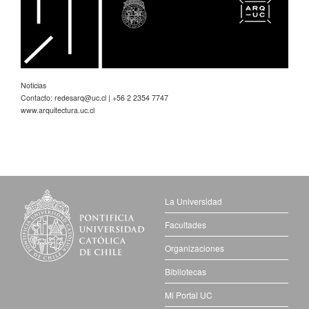
Noticias
Contacto:
redesarq@uc.cl
| +56 2 2354 7747
www.arquitectura.uc.cl
La Universidad
Facultades
Organizaciones
Bibliotecas
Mi Portal UC