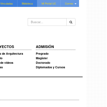
 Vinculadas
Biblioteca
Mi Portal UC
Correo
Buscar...
YECTOS
ADMISIÓN
s de Arquitectura
Pregrado
io
Magíster
 de videos
Doctorado
ias
Diplomados y Cursos