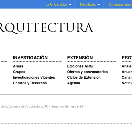
La Universidad
Facultades
Organizaciones
RQUITECTURA
INVESTIGACIÓN
EXTENSIÓN
PRO
Areas
Ediciones ARQ
Anale
Grupos
Ofertas y convocatorias
Anuar
Investigaciones Vigentes
Ciclos de Extensión
Canal
Centros y Recursos
Agenda
Notic
n de la Escuela de Arquitectura UC - Segundo Semestre 2014