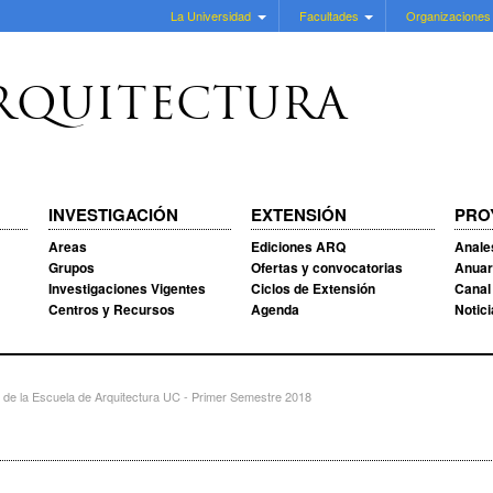
La Universidad
Facultades
Organizaciones
RQUITECTURA
INVESTIGACIÓN
EXTENSIÓN
PRO
Areas
Ediciones ARQ
Anale
Grupos
Ofertas y convocatorias
Anuar
Investigaciones Vigentes
Ciclos de Extensión
Canal
Centros y Recursos
Agenda
Notic
n de la Escuela de Arquitectura UC - Primer Semestre 2018