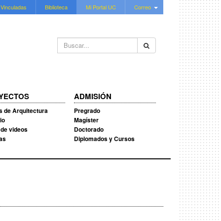
 Vinculadas
Biblioteca
Mi Portal UC
Correo
Buscar...
YECTOS
ADMISIÓN
s de Arquitectura
Pregrado
io
Magíster
 de videos
Doctorado
ias
Diplomados y Cursos