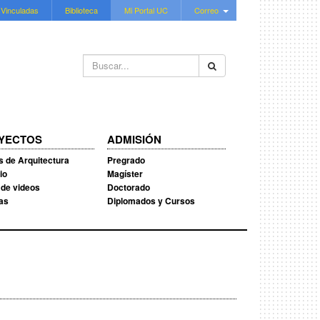
 Vinculadas
Biblioteca
Mi Portal UC
Correo
Buscar...
YECTOS
ADMISIÓN
s de Arquitectura
Pregrado
io
Magíster
 de videos
Doctorado
ias
Diplomados y Cursos