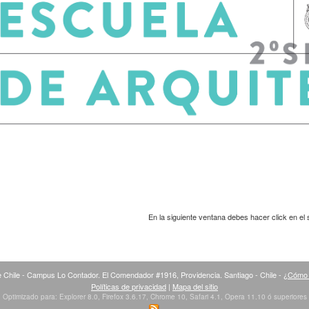
En la siguiente ventana debes hacer click en el 
 Chile - Campus Lo Contador. El Comendador #1916, Providencia. Santiago - Chile -
¿Cómo 
Políticas de privacidad
|
Mapa del sitio
Optimizado para: Explorer 8.0, Firefox 3.6.17, Chrome 10, Safari 4.1, Opera 11.10 ó superiores