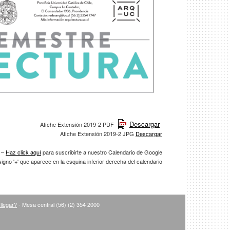
Descargar
Afiche Extensión 2019-2 PDF
Afiche Extensión 2019-2 JPG
D
escargar
–
Haz click aquí
para suscribirte a nuestro Calendario de Google
signo '+' que aparece en la esquina inferior derecha del calendario
llegar?
- Mesa central (56) (2) 354 2000