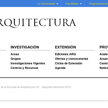
La Universidad
Facultades
Organizaciones
RQUITECTURA
INVESTIGACIÓN
EXTENSIÓN
PRO
Areas
Ediciones ARQ
Anale
Grupos
Ofertas y convocatorias
Anuar
Investigaciones Vigentes
Ciclos de Extensión
Canal
Centros y Recursos
Agenda
Notic
n de la Escuela de Arquitectura UC - Segundo Semestre 2019