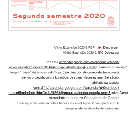
Afiche Extensión 2020-1 PDF
Descargar
Afiche Extensión 2020-1 JPG
Descargar
– Haz click
//calendar.google.com/calendar/u/0/embed?
src=
q5irmhnhdc1jdrr0ireb3lf564@group.calendar.google.com
&
;ctz=America/Santiago"
target="_blank" data-mce-href="https:
Esta dirección de correo electrónico está
siendo protegida contra los robots de spam. Necesita tener JavaScript
habilitado para poder
&">//calendar.google.com/calendar/u/0/embed?
verlo.
src=
q5irmhnhdc1jdrr0ireb3lf564@group.calendar.google.com
&
;ctz=Amer
suscribirte a nuestro Calendario de Google
En la siguiente ventana debes hacer click en el signo '+' que aparece en la
esquina inferior derecha del calendario