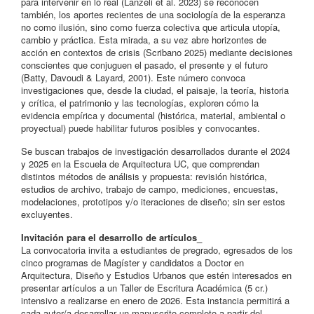
para intervenir en lo real (Lanzeli et al. 2023) se reconocen
también, los aportes recientes de una sociología de la esperanza
no como ilusión, sino como fuerza colectiva que articula utopía,
cambio y práctica. Esta mirada, a su vez abre horizontes de
acción en contextos de crisis (Scribano 2025) mediante decisiones
conscientes que conjuguen el pasado, el presente y el futuro
(Batty, Davoudi & Layard, 2001). Este número convoca
investigaciones que, desde la ciudad, el paisaje, la teoría, historia
y crítica, el patrimonio y las tecnologías, exploren cómo la
evidencia empírica y documental (histórica, material, ambiental o
proyectual) puede habilitar futuros posibles y convocantes.
Se buscan trabajos de investigación desarrollados durante el 2024
y 2025 en la Escuela de Arquitectura UC, que comprendan
distintos métodos de análisis y propuesta: revisión histórica,
estudios de archivo, trabajo de campo, mediciones, encuestas,
modelaciones, prototipos y/o iteraciones de diseño; sin ser estos
excluyentes.
Invitación para el desarrollo de artículos_
La convocatoria invita a estudiantes de pregrado, egresados de los
cinco programas de Magíster y candidatos a Doctor en
Arquitectura, Diseño y Estudios Urbanos que estén interesados en
presentar artículos a un Taller de Escritura Académica (5 cr.)
intensivo a realizarse en enero de 2026. Esta instancia permitirá a
cada autor/a desarrollar un manuscrito completo a partir del