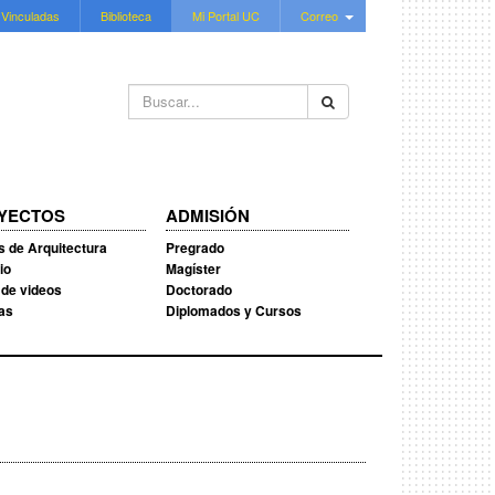
 Vinculadas
Biblioteca
Mi Portal UC
Correo
Buscar...
YECTOS
ADMISIÓN
s de Arquitectura
Pregrado
io
Magíster
 de videos
Doctorado
ias
Diplomados y Cursos