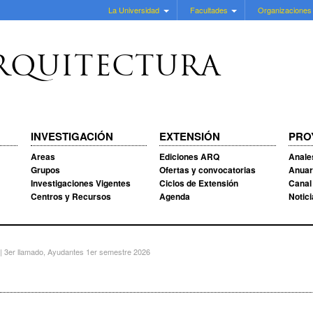
La Universidad
Facultades
Organizaciones
RQUITECTURA
INVESTIGACIÓN
EXTENSIÓN
PRO
Areas
Ediciones ARQ
Anale
Grupos
Ofertas y convocatorias
Anuar
Investigaciones Vigentes
Ciclos de Extensión
Canal
Centros y Recursos
Agenda
Notic
| 3er llamado, Ayudantes 1er semestre 2026