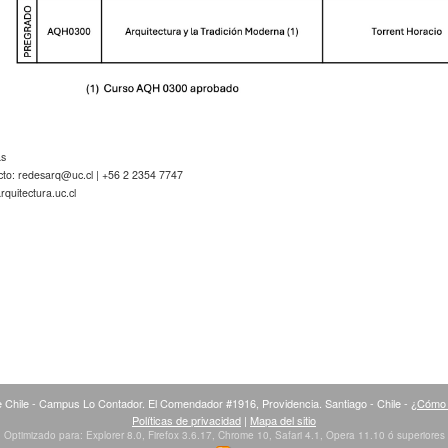
as
cto:
redesarq@uc.cl
| +56 2 2354 7747
quitectura.uc.cl
 Chile - Campus Lo Contador. El Comendador #1916, Providencia. Santiago - Chile -
¿Cómo 
Políticas de privacidad
|
Mapa del sitio
Optimizado para: Explorer 8.0, Firefox 3.6.17, Chrome 10, Safari 4.1, Opera 11.10 ó superiores